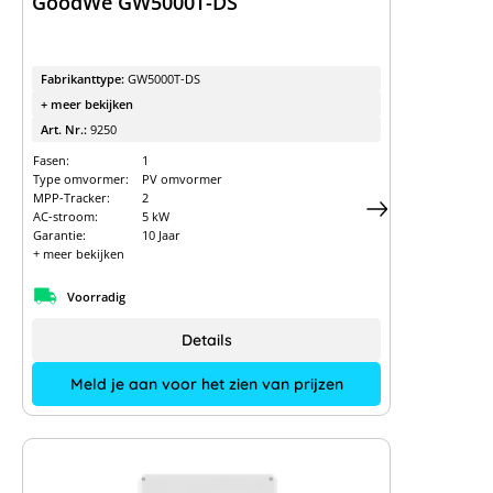
GoodWe GW5000T-DS
Fabrikanttype:
GW5000T-DS
+ meer bekijken
Art. Nr.:
9250
Fasen:
1
Type omvormer:
PV omvormer
MPP-Tracker:
2
AC-stroom:
5 kW
Garantie:
10 Jaar
+ meer bekijken
Voorradig
Details
Meld je aan voor het zien van prijzen