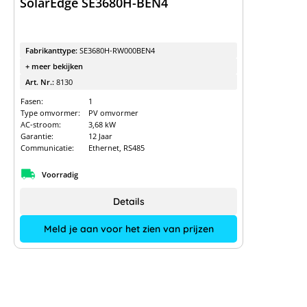
SolarEdge SE3680H-BEN4
Fabrikanttype:
SE3680H-RW000BEN4
+ meer bekijken
Art. Nr.:
8130
Fasen:
1
Type omvormer:
PV omvormer
AC-stroom:
3,68 kW
Garantie:
12 Jaar
Communicatie:
Ethernet, RS485
Voorradig
Details
Meld je aan voor het zien van prijzen