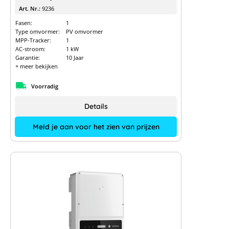
Art. Nr.:
9236
Fasen:
1
Type omvormer:
PV omvormer
MPP-Tracker:
1
AC-stroom:
1 kW
Garantie:
10 Jaar
+ meer bekijken
Voorradig
Details
Meld je aan voor het zien van prijzen