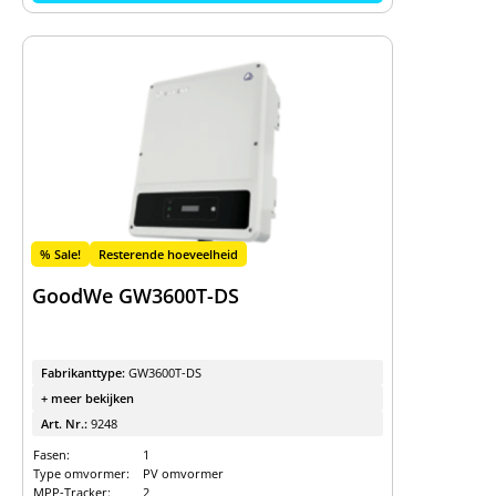
% Sale!
Resterende hoeveelheid
GoodWe GW3600T-DS
Fabrikanttype:
GW3600T-DS
+ meer bekijken
Art. Nr.:
9248
Fasen:
1
Type omvormer:
PV omvormer
MPP-Tracker:
2