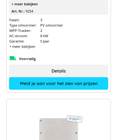
+ meer bekijken
Art. Nr.:
9254
Fasen:
3
Type omvormer:
PV omvormer
MPP-Tracker:
2
AC-stroom:
8 kW
Garantie:
5 Jaar
+ meer bekijken
Voorradig
Details
Meld je aan voor het zien van prijzen