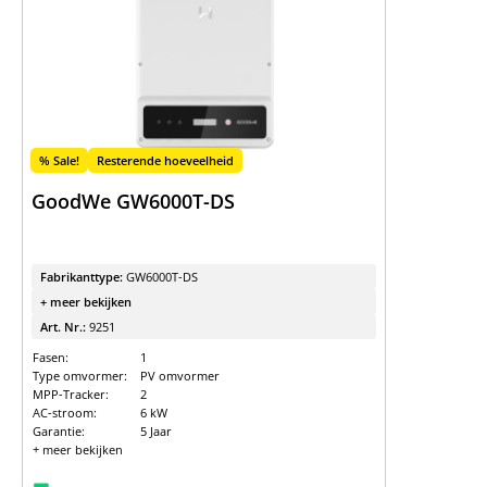
% Sale!
Resterende hoeveelheid
GoodWe GW6000T-DS
Fabrikanttype:
GW6000T-DS
+ meer bekijken
Art. Nr.:
9251
Fasen:
1
Type omvormer:
PV omvormer
MPP-Tracker:
2
AC-stroom:
6 kW
Garantie:
5 Jaar
+ meer bekijken