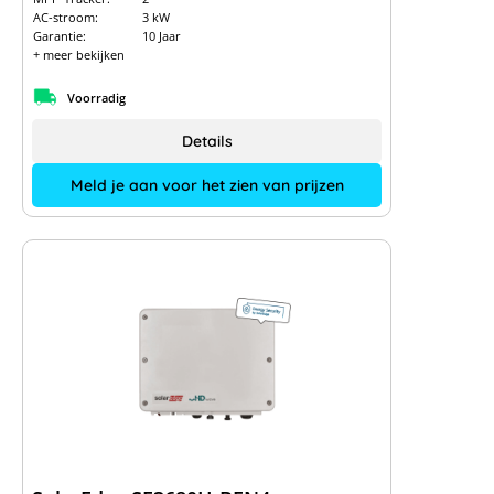
AC-stroom:
3 kW
Garantie:
10 Jaar
+ meer bekijken
Voorradig
Details
Meld je aan voor het zien van prijzen