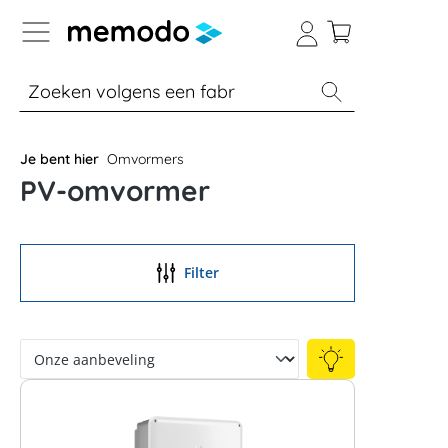
a naar navigatie B2B-platform
% Sale
Batterijopslag thuis
Batterijopsla
Je bent hier
Omvormers
PV-omvormer
Filter
Expert kennis