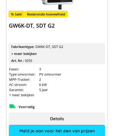
% Sale!
Resterende hoeveelheid
GW6K-DT, SDT G2
Fabrikanttype:
GW6K-DT, SDT G2
+ meer bekijken
Art. Nr.:
9255
Fasen:
3
Type omvormer:
PV omvormer
MPP-Tracker:
2
AC-stroom:
6 kW
Garantie:
5 Jaar
+ meer bekijken
Voorradig
Details
Meld je aan voor het zien van prijzen