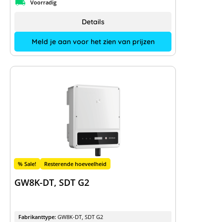
Voorradig
Details
Meld je aan voor het zien van prijzen
% Sale!
Resterende hoeveelheid
GW8K-DT, SDT G2
Fabrikanttype:
GW8K-DT, SDT G2