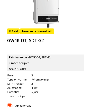
Vind de juiste
batterijopslag
Batterijopslag releaselijst en
vergelijking
Batterijopslag catalogus
% Sale!
Resterende hoeveelheid
GW4K-DT, SDT G2
Fabrikanttype:
GW4K-DT, SDT G2
+ meer bekijken
Art. Nr.:
9256
Fasen:
3
Type omvormer:
PV omvormer
MPP-Tracker:
2
AC-stroom:
4 kW
Garantie:
5 Jaar
+ meer bekijken
Op aanvraag