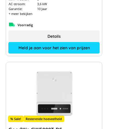
AC-stroom:
3,6 kW
Garantie:
10 Jaar
+ meer bekijken
Voorradig
Details
Meld je aan voor het zien van prijzen
% Sale!
Resterende hoeveelheid