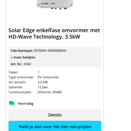
Solar Edge enkelfase omvormer met
HD-Wave Technology, 3.5kW
Fabrikanttype:
SE3500H-RW000BEN4
+ meer bekijken
Art. Nr.:
9342
Fasen:
1
Type omvormer:
PV omvormer
AC-stroom:
3,5 kW
Garantie:
12 Jaar
Communicatie:
Ethernet, RS485
Voorradig
Details
Meld je aan voor het zien van prijzen