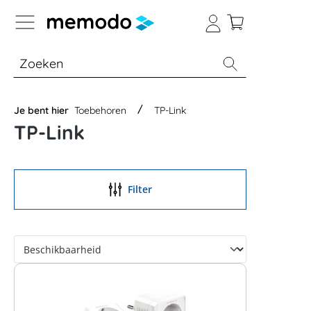
a naar navigatie B2B-platform
% Sale
Batterijopslag thuis
Batterijopsla
Je bent hier
Toebehoren
TP-Link
TP-Link
Filter