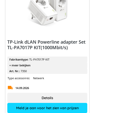
TP-Link dLAN Powerline adapter Set
TL-PA7017P KIT(1000Mbit/s)
Fabrikanttype:
TL-PA7017P KIT
+ meer bekijken
Art. Nr.:
7350
Type accessoires:
Netwerk
14.09.2026
Details
Meld je aan voor het zien van prijzen