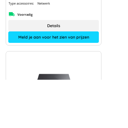
Type accessoires:
Netwerk
Voorradig
Details
Meld je aan voor het zien van prijzen
TP-Link TL-SG105E Gigabit 5 poorten
schakelaar