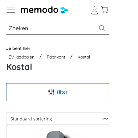
a naar navigatie B2B-platform
% Sale
Batterijopslag thuis
Batterijopsla
Je bent hier
EV-laadpalen
Fabrikant
Kostal
Kostal
Filter