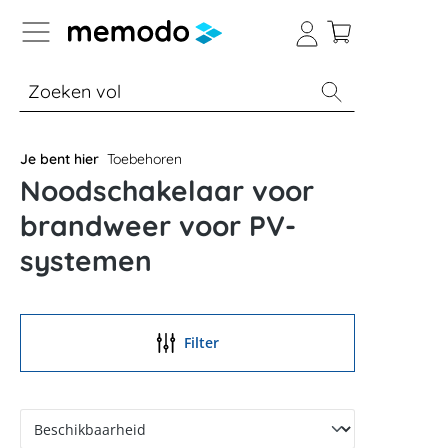
a naar navigatie B2B-platform
% Sale
Batterijopslag thuis
Batterijopsla
Je bent hier
Toebehoren
Noodschakelaar voor
brandweer voor PV-
systemen
Filter