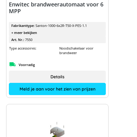
Enwitec brandweerautomaat voor 6
MPP
Fabrikanttype:
Santon-1000-6x2R-T50-X-PES-1.1
+ meer bekijken
Art. Nr.:
7550
Type accessoires:
Noodschakelaar voor
brandweer
Voorradig
Details
Meld je aan voor het zien van prijzen