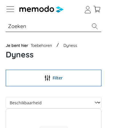
a naar navigatie B2B-platform
% Sale
Batterijopslag thuis
Batterijopsla
Je bent hier
Toebehoren
Dyness
Dyness
Filter