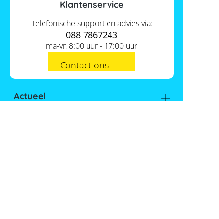
Klantenservice
Telefonische support en advies via:
088 7867243
ma-vr, 8:00 uur - 17:00 uur
Contact ons
Actueel
Academy
Services
Kennis van de experts
Distributie
Informatie
Support
Over ons
FAQ
Tools
Hier vind je ons
Batterijwijzer
Werken bij Memodo
Vergelijkings- en goedkeuringslijsten
Nederland
Algemene voorwaarden
Batterijopslag catalogus
Gegevensbeschermingsbeleid
Onafhankelijkheidscalculator