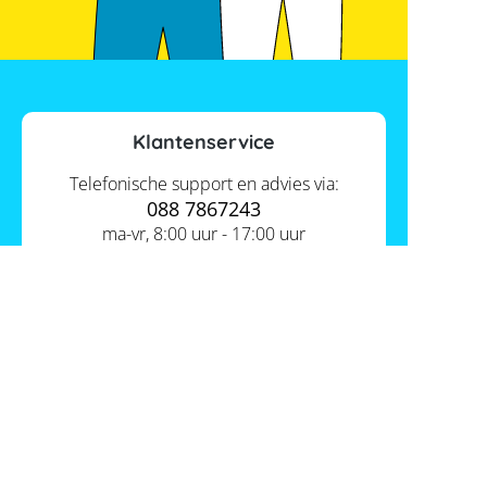
Klantenservice
Telefonische support en advies via:
088 7867243
ma-vr, 8:00 uur - 17:00 uur
Contact ons
Actueel
Academy
Services
Kennis van de experts
Distributie
Informatie
Support
Over ons
FAQ
Tools