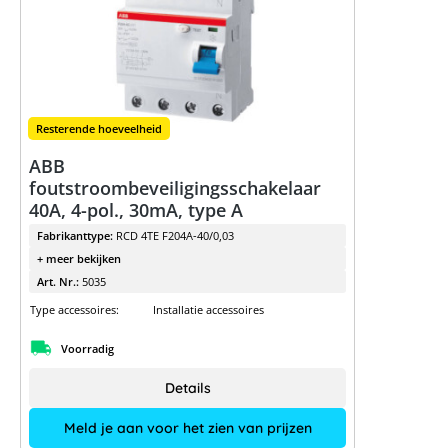
Resterende hoeveelheid
ABB
foutstroombeveiligingsschakelaar
40A, 4-pol., 30mA, type A
Fabrikanttype:
RCD 4TE F204A-40/0,03
+ meer bekijken
Art. Nr.:
5035
Type accessoires:
Installatie accessoires
Voorradig
Details
Meld je aan voor het zien van prijzen