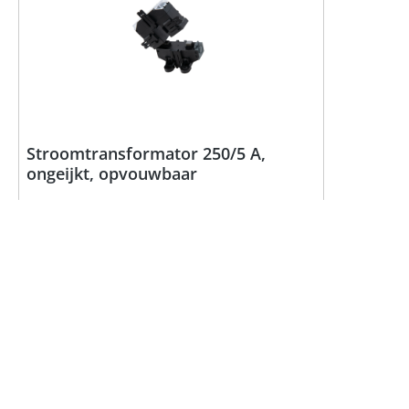
Stroomtransformator 250/5 A,
ongeijkt, opvouwbaar
Art. Nr.:
4123
+ meer bekijken
Type accessoires:
Sensoren
Voorradig
Details
Meld je aan voor het zien van prijzen