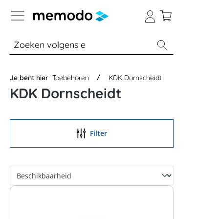
a naar navigatie B2B-platform
% Sale
Batterijopslag thuis
Batterijopsla
Je bent hier
Toebehoren
KDK Dornscheidt
KDK Dornscheidt
Filter