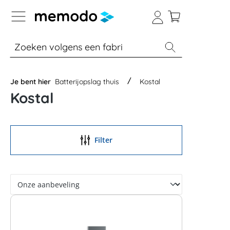
a naar navigatie B2B-platform
% Sale
Batterijopslag thuis
Batterijopsla
Je bent hier
Batterijopslag thuis
Kostal
Kostal
Filter