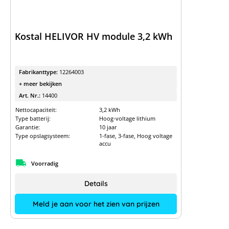
Kostal HELIVOR HV module 3,2 kWh
Fabrikanttype:
12264003
+ meer bekijken
Art. Nr.:
14400
Nettocapaciteit:
3,2 kWh
Type batterij:
Hoog-voltage lithium
Garantie:
10 jaar
Type opslagsysteem:
1-fase, 3-fase, Hoog voltage
accu
Voorradig
Details
Meld je aan voor het zien van prijzen