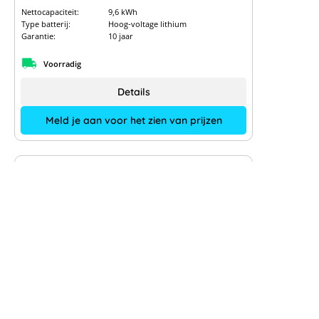
Nettocapaciteit:
9,6 kWh
Type batterij:
Hoog-voltage lithium
Garantie:
10 jaar
Voorradig
Details
Meld je aan voor het zien van prijzen
Nieuw