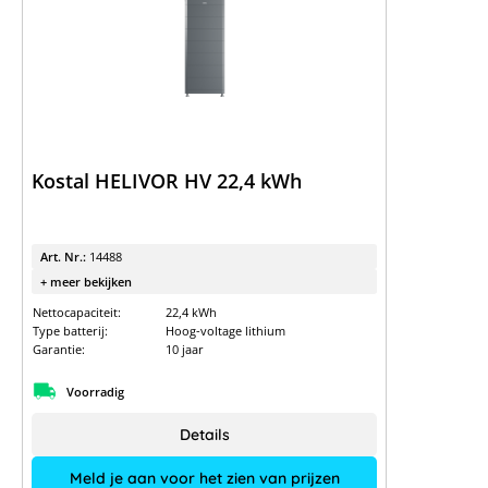
Kostal HELIVOR HV 22,4 kWh
Art. Nr.:
14488
+ meer bekijken
Nettocapaciteit:
22,4 kWh
Type batterij:
Hoog-voltage lithium
Garantie:
10 jaar
Voorradig
Details
Meld je aan voor het zien van prijzen