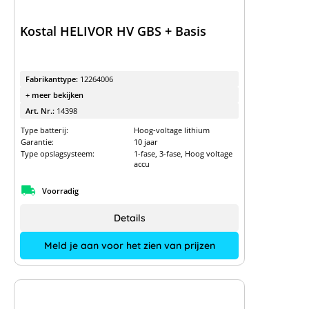
Kostal HELIVOR HV GBS + Basis
Fabrikanttype:
12264006
+ meer bekijken
Art. Nr.:
14398
Type batterij:
Hoog-voltage lithium
Garantie:
10 jaar
Type opslagsysteem:
1-fase, 3-fase, Hoog voltage
accu
Voorradig
Details
Meld je aan voor het zien van prijzen