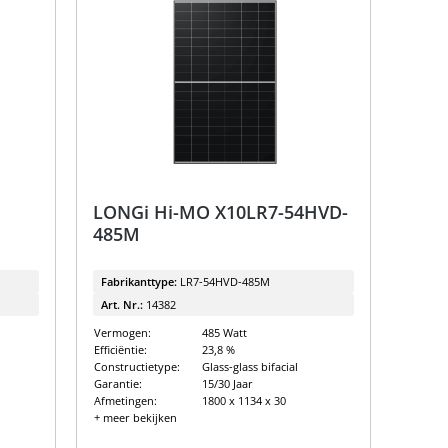
LONGi Hi-MO X10LR7-54HVD-
485M
Fabrikanttype:
LR7-54HVD-485M
Art. Nr.:
14382
Vermogen:
485 Watt
Efficiëntie:
23,8 %
Constructietype:
Glass-glass bifacial
Garantie:
15/30 Jaar
Afmetingen:
1800 x 1134 x 30
+ meer bekijken