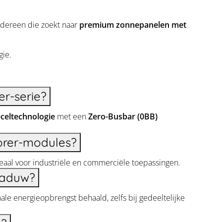
edereen die zoekt naar
premium zonnepanelen met
gie.
r-serie?
celtechnologie
met een
Zero-Busbar (0BB)
orer-modules?
deaal voor industriële en commerciële toepassingen.
chaduw?
e energieopbrengst behaald, zelfs bij gedeeltelijke