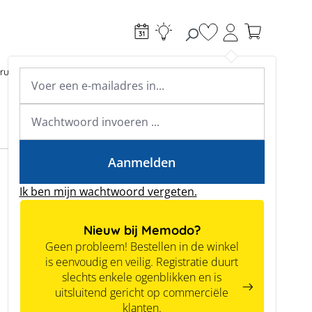
Je hebt 0 items op je
ructie
Toebehoren
Expertkennis
Academy & webinars
Expertkennis
Tools
Aanmelden
Ik ben mijn wachtwoord vergeten.
Nieuw bij Memodo?
Geen probleem! Bestellen in de winkel
is eenvoudig en veilig. Registratie duurt
slechts enkele ogenblikken en is
uitsluitend gericht op commerciële
Nieuw
klanten.