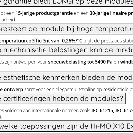
 garantie biedt LONGi op deze module
edt een
15-jarige productgarantie
en een
30-jarige lineaire p
arheid.
resteert de module bij hoge temperatu
emperatuurcoëfficiënt van -0,26%/°C
blijft de prestaties stab
 mechanische belastingen kan de mod
s zijn ontworpen voor
sneeuwbelasting tot 5400 Pa
en
windb
 esthetische kenmerken bieden de mod
e ontwerp
zorgt voor een elegante uitstraling op residentiële
 certificeringen hebben de modules?
s voldoen aan internationale normen zoals
IEC 61215, IEC 61
t.
welke toepassingen zijn de Hi-MO X10 E