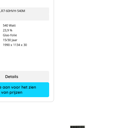
LR7-60HVH-540M
540 Watt
23,9 %
Glas-folie
15/30 Jaar
1990 x 1134 x 30
Details
e aan voor het zien
van prijzen