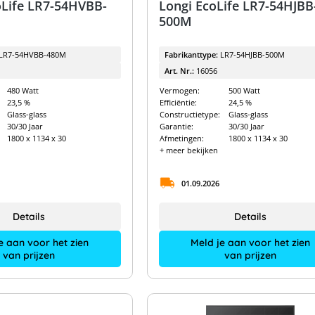
Life LR7-54HVBB-
Longi EcoLife LR7-54HJBB
500M
LR7-54HVBB-480M
Fabrikanttype:
LR7-54HJBB-500M
Art. Nr.:
16056
480 Watt
Vermogen:
500 Watt
23,5 %
Efficiëntie:
24,5 %
Glass-glass
Constructietype:
Glass-glass
30/30 Jaar
Garantie:
30/30 Jaar
1800 x 1134 x 30
Afmetingen:
1800 x 1134 x 30
+ meer bekijken
01.09.2026
Details
Details
e aan voor het zien
Meld je aan voor het zien
van prijzen
van prijzen