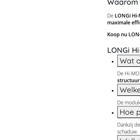
Waarom 
De
LONGi Hi-M
maximale effi
Koop nu LON
LONGi Hi
Wat o
De Hi-MO 
structuur
Welke
De module
Hoe p
Dankzij d
schaduw.