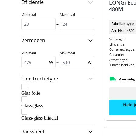
Efficiëntie
LONGi Eco
Tongwei
480M
Minimaal
Maximaal
Trina
–
Fabrikanttype:
Art. Nr.:
14390
Vermogen:
Vermogen
Efficiëntie:
Constructietype:
Minimaal
Maximaal
Garantie:
Afmetingen:
W
–
W
+ meer bekijken
Constructietype
Voorradig
Glas-folie
Meld j
Glass-glass
Glass-glass bifacial
Backsheet