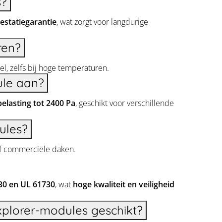
s?
restatiegarantie
, wat zorgt voor langdurige
ren?
iel, zelfs bij hoge temperaturen.
ule aan?
elasting tot 2400 Pa
, geschikt voor verschillende
ules?
 of commerciële daken.
730 en UL 61730
, wat
hoge kwaliteit en veiligheid
xplorer-modules geschikt?