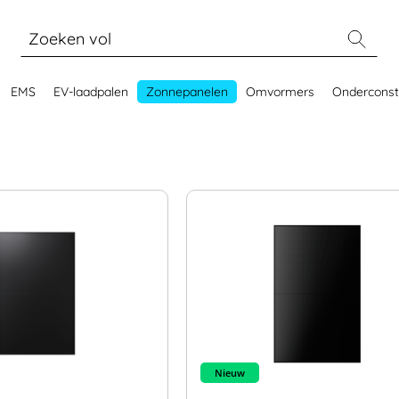
EMS
EV-laadpalen
Zonnepanelen
Omvormers
Onderconst
Nieuw