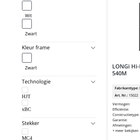
Wit
Zwart
Kleur frame
LONGi Hi
Zwart
540M
Technologie
Fabrikanttype:
Art. Nr.:
15022
HJT
Vermogen:
xBC
Efficiëntie:
Constructietype:
Garantie:
Stekker
Afmetingen:
+ meer bekijken
MC4