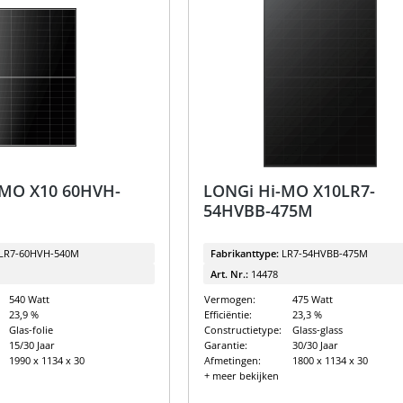
-MO X10 60HVH-
LONGi Hi-MO X10LR7-
54HVBB-475M
LR7-60HVH-540M
Fabrikanttype:
LR7-54HVBB-475M
Art. Nr.:
14478
540 Watt
Vermogen:
475 Watt
23,9 %
Efficiëntie:
23,3 %
Glas-folie
Constructietype:
Glass-glass
15/30 Jaar
Garantie:
30/30 Jaar
1990 x 1134 x 30
Afmetingen:
1800 x 1134 x 30
+ meer bekijken