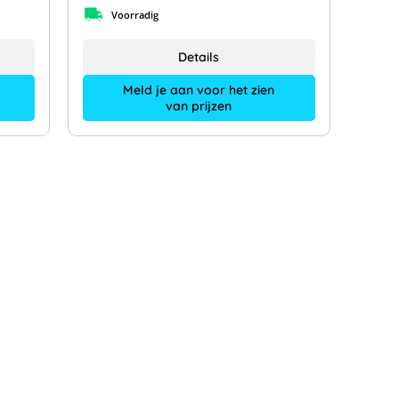
Voorradig
Details
Meld je aan voor het zien
van prijzen