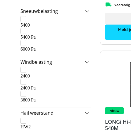
Voorradig
Sneeuwbelasting
5400
Meld j
5400 Pa
6000 Pa
Windbelasting
2400
2400 Pa
3600 Pa
Nieuw
Hail weerstand
LONGi Hi
HW2
540M