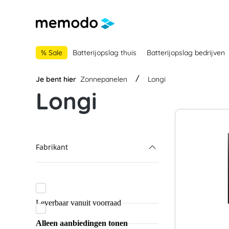
 naar de hoofdnavigatie
Ga naar navigatie B2B-platform
% Sale
Batterijopslag thuis
Batterijopslag bedrijven
Je bent hier
Zonnepanelen
Longi
Longi
Fabrikant
Longi
AIKO Solar
Leverbaar vanuit voorraad
Jinko
Alleen aanbiedingen tonen
Jolywood