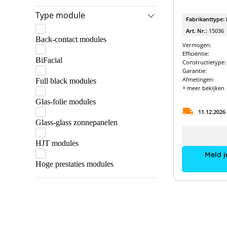
Type module
Fabrikanttype:
Art. Nr.:
15036
Back-contact modules
Vermogen:
Efficiëntie:
BiFacial
Constructietype:
Garantie:
Afmetingen:
Full black modules
+ meer bekijken
Glas-folie modules
11.12.2026
Glass-glass zonnepanelen
HJT modules
Meld j
Hoge prestaties modules