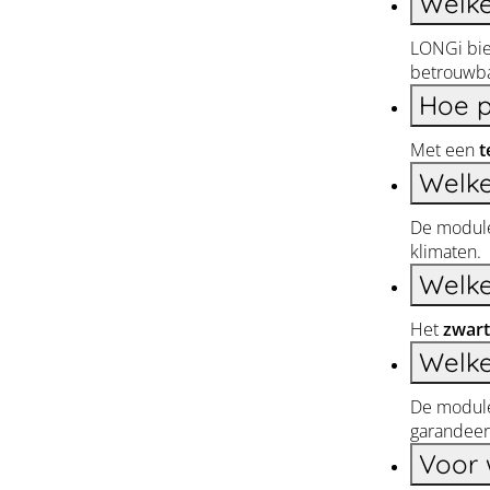
Welke
LONGi bi
betrouwba
Hoe p
Met een
t
Welke
De module
klimaten.
Welke
Het
zwart
Welke
De module
garandeer
Voor 