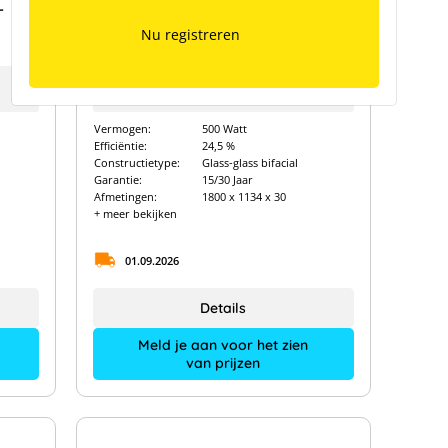
-
Longi Hi-MO X10 LR7-54HVD-
500M
Nu registreren
Fabrikanttype:
LR7-54HVD-500M
Art. Nr.:
16054
Vermogen:
500 Watt
Efficiëntie:
24,5 %
Constructietype:
Glass-glass bifacial
Garantie:
15/30 Jaar
Afmetingen:
1800 x 1134 x 30
+ meer bekijken
01.09.2026
Details
Meld je aan voor het zien
van prijzen