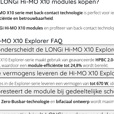
LONGi Hi-MO X10 modules kopen?
O X10 serie met back-contact technologie
is perfect voor i
ciëntie en betrouwbaarheid
.
Gi Hi-MO X10 modules
en profiteer van back-contact technolo
-MO X10 Explorer FAQ
nderscheidt de LONGi Hi-MO X10 Explore
X10 Explorer-serie maakt gebruik van geavanceerde
HPBC 2.0-
, waardoor een
module-efficiëntie tot 24,8%
wordt bereikt.
 vermogens leveren de Hi-MO X10 Expl
s in de Explorer-serie leveren een vermogen van
tot 670 W
, i
resteert de module bij gedeeltelijke s
e
Zero-Busbar-technologie
en
bifaciaal ontwerp
wordt maximal