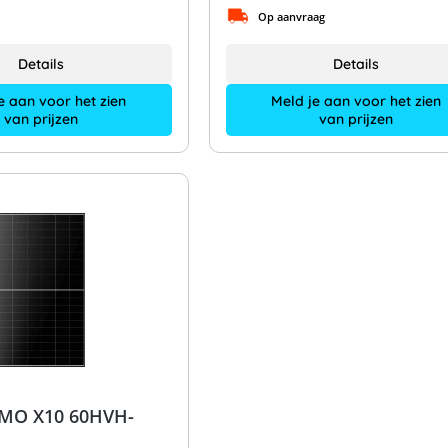
Op aanvraag
Details
Details
e aan voor het zien
Meld je aan voor het zien
van prijzen
van prijzen
-MO X10 60HVH-