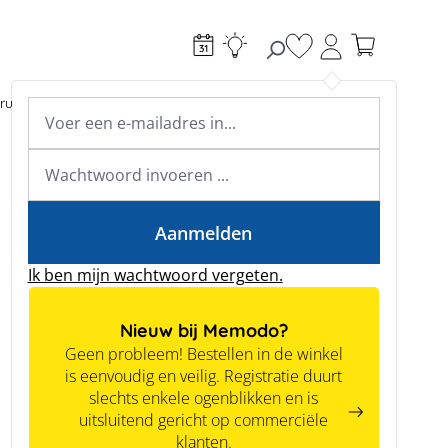
Je hebt 0 items op je
ructie
Toebehoren
Expertkennis
Academy & webinars
Expertkennis
Tools
Aanmelden
Ik ben mijn wachtwoord vergeten.
Nieuw bij Memodo?
Geen probleem! Bestellen in de winkel
is eenvoudig en veilig. Registratie duurt
slechts enkele ogenblikken en is
uitsluitend gericht op commerciële
klanten.