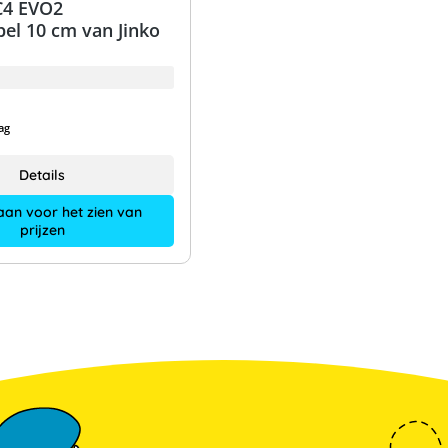
C4 EVO2
el 10 cm van Jinko
ag
Details
aan voor het zien van
prijzen