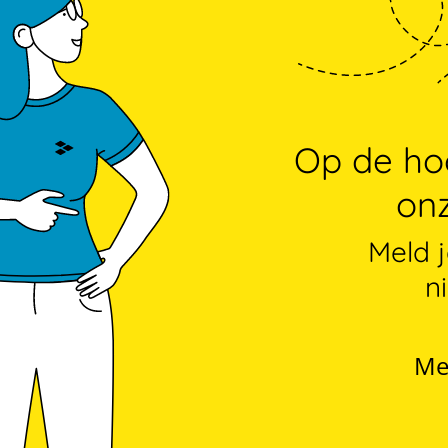
Op de hoo
onz
Meld 
n
Me