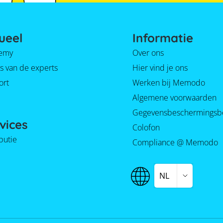
ueel
Informatie
emy
Over ons
s van de experts
Hier vind je ons
ort
Werken bij Memodo
Algemene voorwaarden
Gegevensbeschermingsb
vices
Colofon
ibutie
Compliance @ Memodo
NL