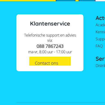
Tibber
TP-Link
Act
VARTA
Klantenservice
Acad
Kenni
Telefonische support en advies
Supp
via:
088 7867243
FAQ
ma-vr, 8:00 uur - 17:00 uur
Ser
Contact ons
Distr