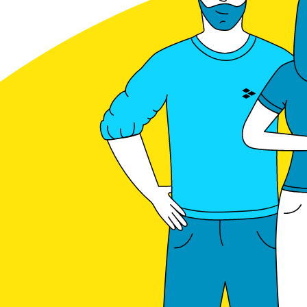
KDK Dornscheidt
Kostal
LG Energy Solution
OBO
Phoenix Contact
Pylontech
Raycap
Siemens
SMA
SolarEdge
Spelsberg
Stäubli
Sungrow