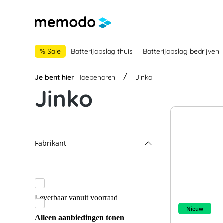
 naar de hoofdnavigatie
Ga naar navigatie B2B-platform
% Sale
Batterijopslag thuis
Batterijopslag bedrijven
Je bent hier
Toebehoren
Jinko
Jinko
Fabrikant
Jinko
ABB
Leverbaar vanuit voorraad
Bender
Nieuw
Alleen aanbiedingen tonen
BYD