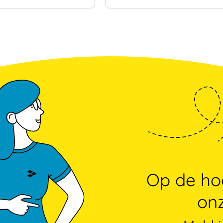
Op de hoo
onz