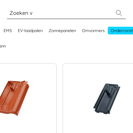
EMS
EV-laadpalen
Zonnepanelen
Omvormers
Onderconst
ann