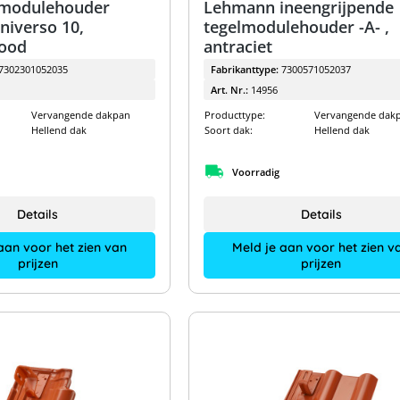
modulehouder
Lehmann ineengrijpende
niverso 10,
tegelmodulehouder -A- ,
ood
antraciet
7302301052035
Fabrikanttype:
7300571052037
Art. Nr.:
14956
Vervangende dakpan
Producttype:
Vervangende dak
Hellend dak
Soort dak:
Hellend dak
Voorradig
Details
Details
aan voor het zien van
Meld je aan voor het zien v
prijzen
prijzen