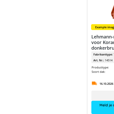
Example imag
Lehmann-
voor Kora
donkerbru
Fabrikanttype:
Art. Nr.:
14514
Producttype:
Soort dak:
16.10.2026
Meld je 