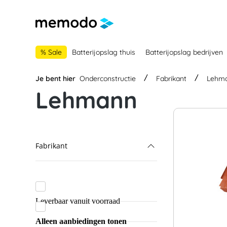
 naar de hoofdnavigatie
Ga naar navigatie B2B-platform
% Sale
Batterijopslag thuis
Batterijopslag bedrijven
Je bent hier
Onderconstructie
Fabrikant
Lehm
Lehmann
Fabrikant
Lehmann
Alumero
Leverbaar vanuit voorraad
Blubase
Alleen aanbiedingen tonen
K2 Systems