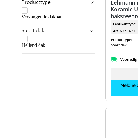
Producttype
Lehmann 
Praetner
Koramic U
baksteenr
Vervangende dakpan
Fabrikanttype:
Soort dak
Art. Nr.:
14990
Producttype:
Hellend dak
Soort dak:
Voorradig
Meld je 