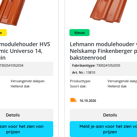
e
Nieuw
modulehouder HVS
Lehmann modulehouder 
mic Universo 14,
Nelskamp Finkenberger p
in
baksteenrood
7302541052034
Fabrikanttype:
7300241052035
Art. Nr.:
13810
Vervangende dakpan
Producttype:
Vervangende dak
Hellend dak
Soort dak:
Hellend dak
16.10.2026
Details
Details
aan voor het zien van
Meld je aan voor het zien v
prijzen
prijzen