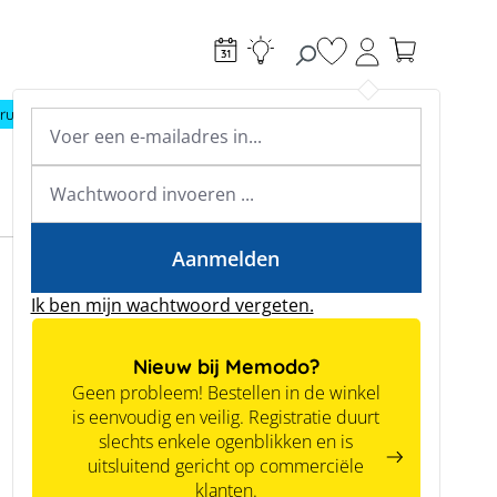
Je hebt 0 items op je
ructie
Toebehoren
Expertkennis
Academy & webinars
Expertkennis
Tools
Aanmelden
Ik ben mijn wachtwoord vergeten.
Nieuw bij Memodo?
Geen probleem! Bestellen in de winkel
is eenvoudig en veilig. Registratie duurt
slechts enkele ogenblikken en is
uitsluitend gericht op commerciële
klanten.