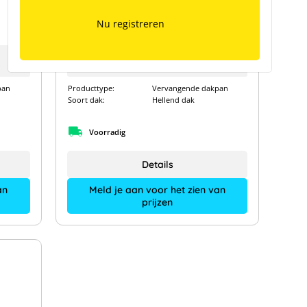
Lehmann modulehouder voor
Nelskamp Nibra F10 Ü
Nu registreren
Fabrikanttype:
7300851052035
Art. Nr.:
14240
pan
Producttype:
Vervangende dakpan
Soort dak:
Hellend dak
Voorradig
Details
an
Meld je aan voor het zien van
prijzen