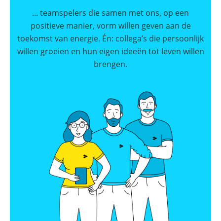
SolarEdge
... teamspelers die samen met ons, op een
CSS-
positieve manier, vorm willen geven aan de
OD
–
toekomst van energie. Én: collega’s die persoonlijk
krachtige
commerciële
willen groeien en hun eigen ideeën tot leven willen
opslag
brengen.
Noodstroomvoorziening
in
de
commerciële
sector
met
een
batterij
ADS-
TEC
Energy
commerciële
opslag:
slimme
oplossingen
voor
grootschalige
toepassingen