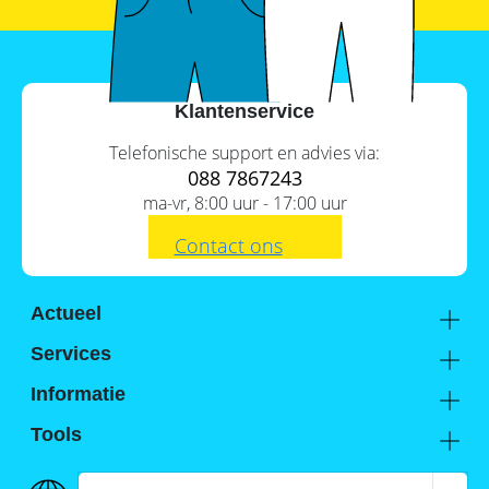
Klantenservice
Telefonische support en advies via:
088 7867243
ma-vr, 8:00 uur - 17:00 uur
Contact ons
Actueel
Academy
Services
Kennis van de experts
Distributie
Informatie
Support
Over ons
Tools
FAQ
Hier vind je ons
Batterijwijzer
Werken bij Memodo