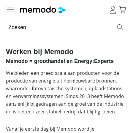
Kennis van de experts
Batterijopslag residentieel
Werken bij Memodo
Batterijopslag commercieel
Memodo = groothandel en Energy:Experts
Overzicht
Onderwerpen
We bieden een breed scala aan producten voor de
PV-installaties
Overzicht
productie van energie uit hernieuwbare bronnen,
Thuisbatterijen
Is
waaronder fotovoltaïsche systemen, oplaadstations
E-mobility
Overzicht
een
Omvormers
en verwarmingssystemen. Sinds 2013 heeft Memodo
commerciële
&
batterij
Onderwerpen
aanzienlijk bijgedragen aan de groei van de industrie
Tools
Overzicht
Optimizers
de
moeite
en is het een zeer stabiel bedrijf dat blijft groeien.
Modules
waard?
Onderwerpen
Merken
Memodo Academy
Veiligheid
Blogs
Overzicht
Vanaf je eerste dag bij Memodo word je
Laadpalen