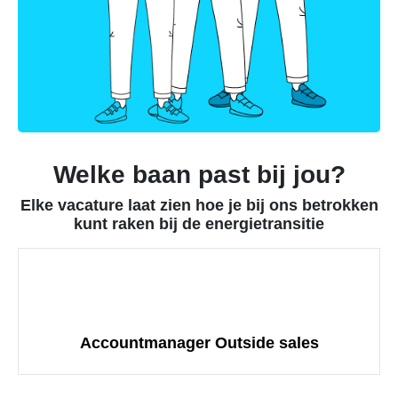
Commerciële
batterijopslag:
zelfconsumptie
verhogen
en
pieken
verlagen
Welke baan past bij jou?
Elke vacature laat zien hoe je bij ons betrokken
kunt raken bij de energietransitie
Accountmanager Outside sales