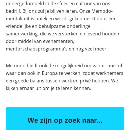
Online shop
Merken
ondergedompeld in de sfeer en cultuur van ons
Overzicht
Subsidies
bedrijf. Bij ons zul je blijven leren. Onze Memodo-
Meer
Merken
mentaliteit is uniek en wordt gekenmerkt door een
power
Nederland
–
vriendelijke en behulpzame onderlinge
Sungrow
samenwerking, die we versterken en levend houden
CX
commerciële
door middel van evenementen,
omvormer
mentorschapsprogramma's en nog veel meer.
Energiemanagementsystemen
voor
bedrijven:
Memodo biedt ook de mogelijkheid om vanuit huis of
zo
waar dan ook in Europa te werken, zodat werknemers
optimaliseer
je
een goede balans tussen werk en privé hebben. We
PV
&
kijken ernaar uit om je te leren kennen.
opslag
Sungrow
PowerStack
ST225
–
We zijn op zoek naar...
commercieel
opslagsysteem