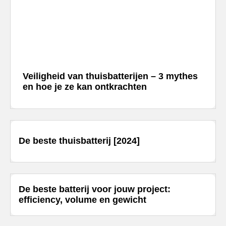
ST225
–
commercieel
opslagsysteem
SolarEdge
CSS-
OD
–
Veiligheid van thuisbatterijen – 3 mythes
krachtige
en hoe je ze kan ontkrachten
commerciële
opslag
Noodstroomvoorziening
in
de
De beste thuisbatterij [2024]
commerciële
sector
met
een
batterij
De beste batterij voor jouw project:
ADS-
efficiency, volume en gewicht
TEC
Energy
commerciële
opslag: