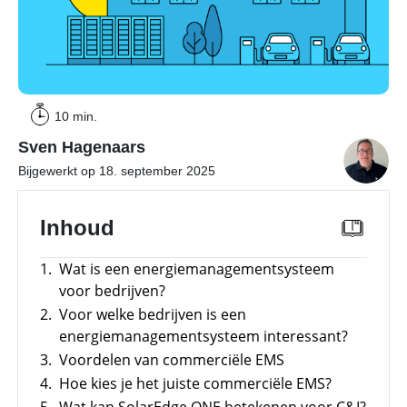
Overzicht
Meer
power
–
Sungrow
CX
10 min.
commerciële
omvormer
Sven Hagenaars
Energiemanagementsystemen
Bijgewerkt op 18. september 2025
voor
bedrijven:
zo
Inhoud
optimaliseer
je
PV
1.
Wat is een energiemanagementsysteem
&
opslag
voor bedrijven?
2.
Voor welke bedrijven is een
Sungrow
PowerStack
energiemanagementsysteem interessant?
ST225
3.
Voordelen van commerciële EMS
–
commercieel
4.
Hoe kies je het juiste commerciële EMS?
opslagsysteem