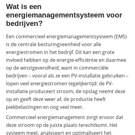
Wat is een
Commerciële
energiemanagementsysteem voor
batterijopslag:
zelfconsumptie
bedrijven?
verhogen
en
pieken
Een commercieel energiemanagementsysteem (EMS)
PV-installaties
verlagen
is de centrale besturingseenheid voor alle
E-mobility
energiestromen in het bedrijf. Dit kan een grote
Overzicht
invloed hebben op de energie-efficiëntie en daarmee
Onderwerpen
Tools
Overzicht
op de winstgevendheid, want in commerciële
bedrijven – vooral als ze een PV-installatie gebruiken –
Modules
Onderwerpen
Memodo Academy
lopen veel energiestromen tegelijkertijd: de PV-
Veiligheid
installatie produceert stroom, de opslag neemt deze
Laadpalen
Online shop
Merken
op en geeft deze weer af, de productie heeft
Subsidies
piekbelastingen en nog veel meer.
Merken
Commercieel energiemanagement zorgt ervoor dat
Nederland
deze stroom op de juiste plaats terechtkomt. Het
systeem meet, analyseert en optimaliseert het