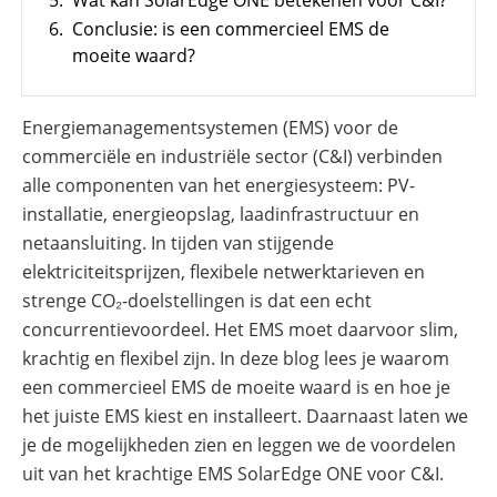
5.
Wat kan SolarEdge ONE betekenen voor C&I?
SolarEdge
6.
Conclusie: is een commercieel EMS de
CSS-
moeite waard?
OD
–
krachtige
commerciële
Energiemanagementsystemen (EMS) voor de
opslag
commerciële en industriële sector (C&I) verbinden
Noodstroomvoorziening
alle componenten van het energiesysteem: PV-
in
de
installatie, energieopslag, laadinfrastructuur en
commerciële
sector
netaansluiting. In tijden van stijgende
met
elektriciteitsprijzen, flexibele netwerktarieven en
een
batterij
strenge CO₂-doelstellingen is dat een echt
concurrentievoordeel. Het EMS moet daarvoor slim,
ADS-
TEC
krachtig en flexibel zijn. In deze blog lees je waarom
Energy
een commercieel EMS de moeite waard is en hoe je
commerciële
opslag:
het juiste EMS kiest en installeert. Daarnaast laten we
slimme
oplossingen
je de mogelijkheden zien en leggen we de voordelen
voor
uit van het krachtige EMS SolarEdge ONE voor C&I.
grootschalige
toepassingen