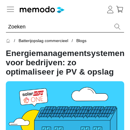
Kennis van de experts
Batterijopslag commercieel
Blogs
Batterijopslag residentieel
Energiemanagementsystemen
Batterijopslag commercieel
Overzicht
voor bedrijven: zo
optimaliseer je PV & opslag
Onderwerpen
Overzicht
Thuisbatterijen
Is
een
Omvormers
commerciële
&
batterij
Optimizers
de
moeite
waard?
Merken
Blogs
Overzicht