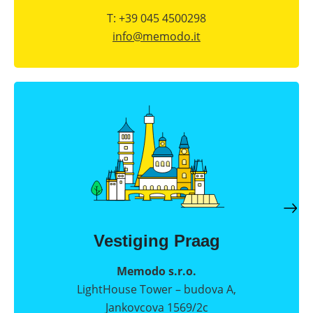
T: +39 045 4500298
info@
memodo.it
Vestiging Praag
Memodo s.r.o.
LightHouse Tower – budova A,
Jankovcova 1569/2c