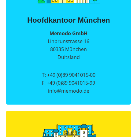
SolarEdge
CSS-
OD
Hoofdkantoor München
–
krachtige
commerciële
Memodo GmbH
opslag
Linprunstrasse 16
Noodstroomvoorziening
80335 München
in
de
Duitsland
commerciële
sector
met
T: +49 (0)89 9041015-00
een
batterij
F: +49 (0)89 9041015-99
info@
memodo.de
ADS-
TEC
Energy
commerciële
opslag:
slimme
oplossingen
voor
grootschalige
toepassingen