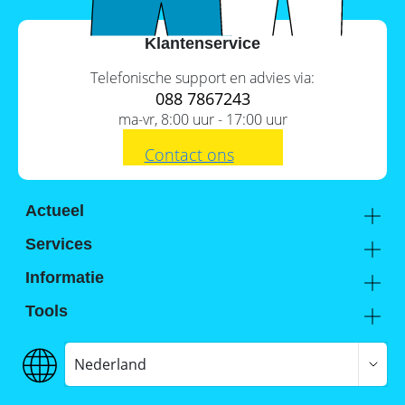
Klantenservice
Telefonische support en advies via:
088 7867243
ma-vr, 8:00 uur - 17:00 uur
Contact ons
Actueel
Academy
Services
Kennis van de experts
Distributie
Informatie
Support
Over ons
Tools
FAQ
Hier vind je ons
Batterijwijzer
Werken bij Memodo
Vergelijkings- en goedkeuringslijsten
Nederland
Algemene voorwaarden
Batterijopslag catalogus