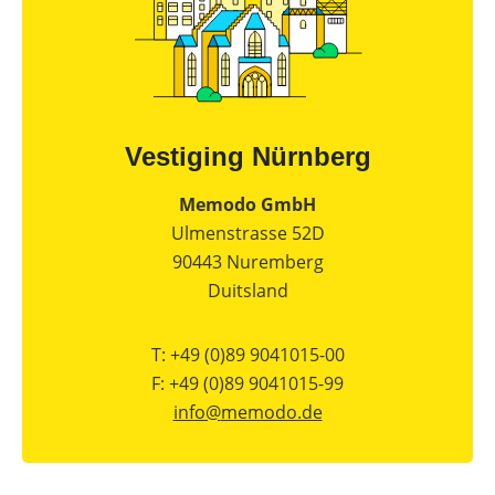
Commerciële
batterijopslag:
zelfconsumptie
verhogen
en
pieken
verlagen
Vestiging Nürnberg
Memodo GmbH
Ulmenstrasse 52D
90443 Nuremberg
Duitsland
T: +49 (0)89 9041015-00
F: +49 (0)89 9041015-99
info@
memodo.de