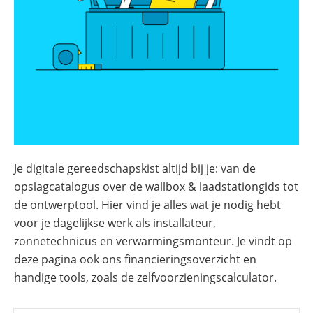
Online shop
Merken
Overzicht
Subsidies
Meer
Merken
power
Nederland
–
Sungrow
CX
commerciële
omvormer
Energiemanagementsystemen
voor
bedrijven:
zo
Je digitale gereedschapskist altijd bij je: van de
optimaliseer
opslagcatalogus over de wallbox & laadstationgids tot
je
PV
de ontwerptool. Hier vind je alles wat je nodig hebt
&
opslag
voor je dagelijkse werk als installateur,
zonnetechnicus en verwarmingsmonteur. Je vindt op
Sungrow
PowerStack
deze pagina ook ons financieringsoverzicht en
ST225
handige tools, zoals de zelfvoorzieningscalculator.
–
commercieel
opslagsysteem