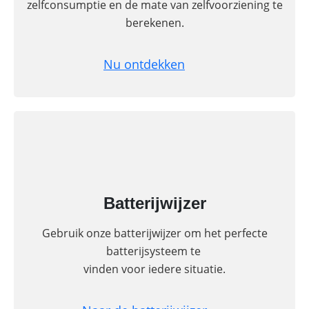
zelfconsumptie en de mate van zelfvoorziening te
Commerciële
berekenen.
batterijopslag:
zelfconsumptie
verhogen
Nu ontdekken
en
pieken
verlagen
Batterijwijzer
Gebruik onze batterijwijzer om het perfecte
batterijsysteem te
vinden voor iedere situatie.