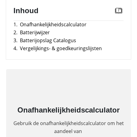
SolarEdge
Inhoud
CSS-
OD
–
1.
Onafhankelijkheidscalculator
krachtige
commerciële
2.
Batterijwijzer
opslag
3.
Batterijopslag Catalogus
Noodstroomvoorziening
4.
Vergelijkings- & goedkeuringslijsten
in
de
commerciële
sector
met
een
batterij
ADS-
TEC
Energy
commerciële
Onafhankelijkheidscalculator
opslag:
slimme
oplossingen
Gebruik de onafhankelijkheidscalculator om het
voor
grootschalige
aandeel van
toepassingen