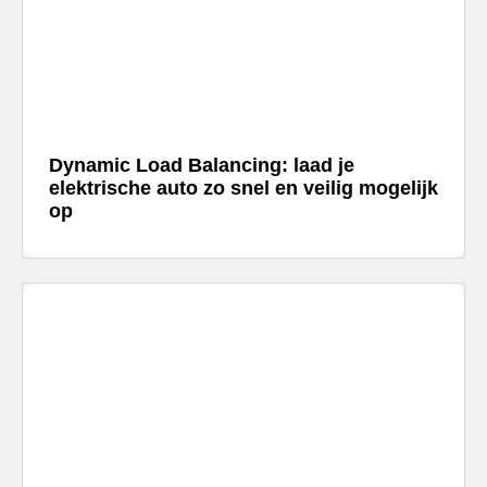
Merken
Overzicht
Subsidies
Memodo Academy
Meer
Merken
power
Online shop
–
Sungrow
CX
commerciële
Dynamic Load Balancing: laad je
omvormer
Nederland
elektrische auto zo snel en veilig mogelijk
Energiemanagementsystemen
op
voor
bedrijven:
zo
optimaliseer
je
PV
&
opslag
Sungrow
PowerStack
ST225
–
commercieel
opslagsysteem