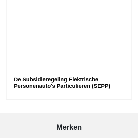
Commerciële
batterijopslag:
zelfconsumptie
verhogen
en
pieken
verlagen
De Subsidieregeling Elektrische
Personenauto's Particulieren (SEPP)
Merken