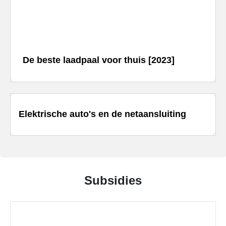
SolarEdge
CSS-
OD
–
krachtige
commerciële
opslag
De beste laadpaal voor thuis [2023]
Noodstroomvoorziening
in
de
commerciële
sector
Elektrische auto's en de netaansluiting
met
een
batterij
ADS-
TEC
Energy
commerciële
Subsidies
opslag:
slimme
oplossingen
voor
grootschalige
toepassingen