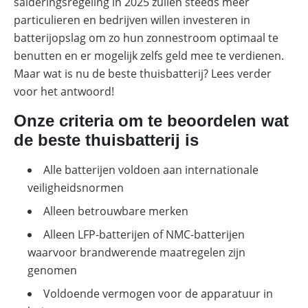
salderingsregeling in 2025 zullen steeds meer
zo
particulieren en bedrijven willen investeren in
optimaliseer
je
batterijopslag om zo hun zonnestroom optimaal te
PV
benutten en er mogelijk zelfs geld mee te verdienen.
&
opslag
Maar wat is nu de beste thuisbatterij? Lees verder
voor het antwoord!
Sungrow
PowerStack
ST225
Onze criteria om te beoordelen wat
–
commercieel
de beste thuisbatterij is
opslagsysteem
Alle batterijen voldoen aan internationale
SolarEdge
CSS-
veiligheidsnormen
OD
–
Alleen betrouwbare merken
krachtige
commerciële
Alleen LFP-batterijen of NMC-batterijen
opslag
waarvoor brandwerende maatregelen zijn
Noodstroomvoorziening
genomen
in
de
Voldoende vermogen voor de apparatuur in
commerciële
sector