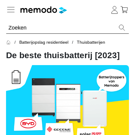
Kennis van de experts
Batterijopslag residentieel
Thuisbatterijen
Batterijopslag residentieel
De beste thuisbatterij [2023]
Overzicht
Onderwerpen
Thuisbatterijen
Omvormers
&
Optimizers
Merken
Batterijopslag commercieel