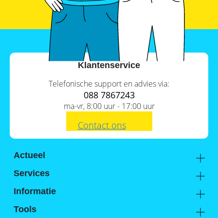
Klantenservice
Telefonische support en advies via:
088 7867243
ma-vr, 8:00 uur - 17:00 uur
Contact ons
Actueel
Academy
Inhoud
Services
Kennis van de experts
Distributie
Informatie
1.
Onze criteria om te beoordelen
Support
Over ons
wat de beste thuisbatterij is
Tools
FAQ