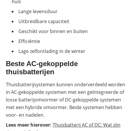
huis
met
een
Lange levensduur
batterij
Uitbreidbare capaciteit
ADS-
TEC
Geschikt voor binnen en buiten
Energy
commerciële
Efficiëntie
opslag:
slimme
Lage zelfontlading in de winter
oplossingen
voor
grootschalige
Beste AC-gekoppelde
toepassingen
thuisbatterijen
Commerciële
batterijopslag:
Thuisbatterijsystemen kunnen onderverdeeld worden
zelfconsumptie
verhogen
in AC-gekoppelde systemen met een geïntegreerde of
en
losse batterijomvormer of DC-gekoppelde systemen
pieken
verlagen
met een hybride omvormer. Beide systemen hebben
voor- en nadelen.
Lees meer hierover:
Thuisbatterij AC of DC: Wat zijn