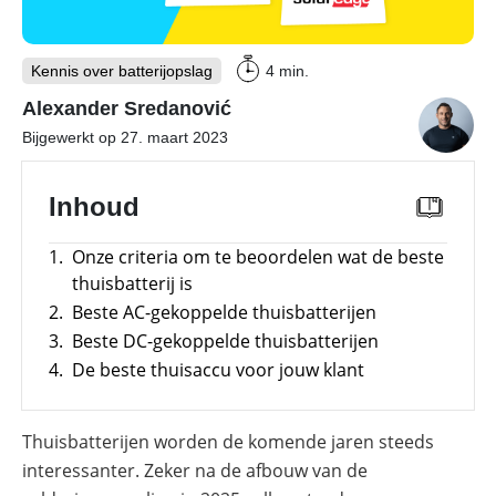
PV-installaties
Overzicht
Kennis over batterijopslag
4 min.
Is
E-mobility
Overzicht
een
Alexander Sredanović
commerciële
batterij
Onderwerpen
Bijgewerkt op 27. maart 2023
Tools
Overzicht
de
moeite
Modules
waard?
Onderwerpen
Memodo Academy
Inhoud
Veiligheid
Blogs
Overzicht
Laadpalen
Online shop
1.
Onze criteria om te beoordelen wat de beste
Merken
Overzicht
Subsidies
thuisbatterij is
2.
Beste AC-gekoppelde thuisbatterijen
Meer
Merken
power
3.
Beste DC-gekoppelde thuisbatterijen
Nederland
–
Sungrow
4.
De beste thuisaccu voor jouw klant
CX
commerciële
omvormer
Thuisbatterijen worden de komende jaren steeds
Energiemanagementsystemen
interessanter. Zeker na de afbouw van de
voor
bedrijven: