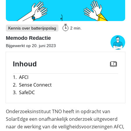
PV-installaties
Overzicht
Is
E-mobility
Overzicht
een
Kennis over batterijopslag
2 min.
commerciële
batterij
Onderwerpen
Memodo Redactie
Tools
Overzicht
de
moeite
Bijgewerkt op 20. juni 2023
Modules
waard?
Onderwerpen
Memodo Academy
Veiligheid
Blogs
Overzicht
Laadpalen
Inhoud
Online shop
Merken
Overzicht
Subsidies
1.
AFCI
Meer
Merken
2.
Sense Connect
power
Nederland
3.
SafeDC
–
Sungrow
CX
commerciële
Onderzoeksinstituut TNO heeft in opdracht van
omvormer
SolarEdge een onafhankelijk onderzoek uitgevoerd
Energiemanagementsystemen
naar de werking van de veiligheidsvoorzieningen AFCI,
voor
bedrijven: