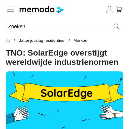
Kennis van de experts
Batterijopslag residentieel
Merken
Batterijopslag residentieel
TNO: SolarEdge overstijgt
Overzicht
wereldwijde industrienormen
Onderwerpen
Thuisbatterijen
Omvormers
&
Optimizers
Merken
Batterijopslag commercieel