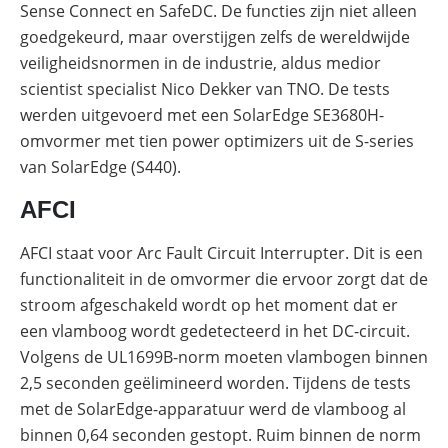
Sense Connect en SafeDC. De functies zijn niet alleen
zo
optimaliseer
goedgekeurd, maar overstijgen zelfs de wereldwijde
je
veiligheidsnormen in de industrie, aldus medior
PV
&
scientist specialist Nico Dekker van TNO. De tests
opslag
werden uitgevoerd met een SolarEdge SE3680H-
Sungrow
omvormer met tien power optimizers uit de S-series
PowerStack
ST225
van SolarEdge (S440).
–
commercieel
AFCI
opslagsysteem
SolarEdge
AFCI staat voor Arc Fault Circuit Interrupter. Dit is een
CSS-
functionaliteit in de omvormer die ervoor zorgt dat de
OD
–
stroom afgeschakeld wordt op het moment dat er
krachtige
commerciële
een vlamboog wordt gedetecteerd in het DC-circuit.
opslag
Volgens de UL1699B-norm moeten vlambogen binnen
Noodstroomvoorziening
2,5 seconden geëlimineerd worden. Tijdens de tests
in
met de SolarEdge-apparatuur werd de vlamboog al
de
commerciële
binnen 0,64 seconden gestopt. Ruim binnen de norm
sector