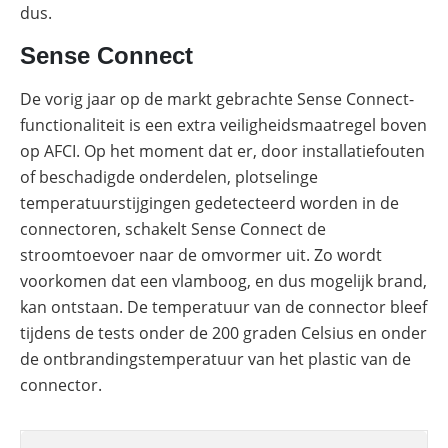
dus.
met
een
batterij
Sense Connect
ADS-
TEC
De vorig jaar op de markt gebrachte Sense Connect-
Energy
functionaliteit is een extra veiligheidsmaatregel boven
commerciële
opslag:
op AFCI. Op het moment dat er, door installatiefouten
slimme
of beschadigde onderdelen, plotselinge
oplossingen
voor
temperatuurstijgingen gedetecteerd worden in de
grootschalige
toepassingen
connectoren, schakelt Sense Connect de
stroomtoevoer naar de omvormer uit. Zo wordt
Commerciële
batterijopslag:
voorkomen dat een vlamboog, en dus mogelijk brand,
zelfconsumptie
kan ontstaan. De temperatuur van de connector bleef
verhogen
en
tijdens de tests onder de 200 graden Celsius en onder
pieken
verlagen
de ontbrandingstemperatuur van het plastic van de
connector.