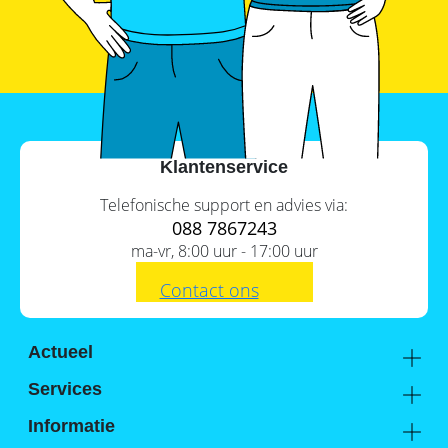
Klantenservice
Telefonische support en advies via:
088 7867243
ma-vr, 8:00 uur - 17:00 uur
Contact ons
Actueel
Academy
Services
Kennis van de experts
Distributie
Informatie
Support