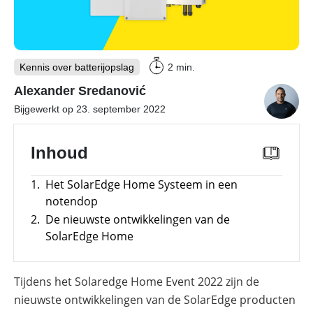
PV-installaties
Overzicht
Is
E-mobility
Overzicht
een
Kennis over batterijopslag
2 min.
commerciële
batterij
Onderwerpen
Alexander Sredanović
Tools
Overzicht
de
moeite
Bijgewerkt op 23. september 2022
Modules
waard?
Onderwerpen
Memodo Academy
Veiligheid
Blogs
Overzicht
Laadpalen
Inhoud
Online shop
Merken
Overzicht
Subsidies
1.
Het SolarEdge Home Systeem in een
Meer
Merken
notendop
power
Nederland
2.
De nieuwste ontwikkelingen van de
–
Sungrow
SolarEdge Home
CX
commerciële
omvormer
Tijdens het Solaredge Home Event 2022 zijn de
Energiemanagementsystemen
nieuwste ontwikkelingen van de SolarEdge producten
voor
bedrijven: