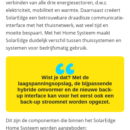
verbinden van alle drie energiesectoren, d.w.z.
met
een
elektriciteit, mobiliteit en warmte. Daarnaast creëert
batterij
SolarEdge een betrouwbare draadloze communicatie-
ADS-
interface met het thuisnetwerk, wat veel tijd en
TEC
moeite bespaart. Met het Home Systeem maakt
Energy
commerciële
SolarEdge duidelijk verschil tussen thuissystemen en
opslag:
slimme
systemen voor bedrijfsmatig gebruik.
oplossingen
voor
grootschalige
toepassingen
Commerciële
Wist je dat? Met de
batterijopslag:
laagspanningsopslag, de bijpassende
zelfconsumptie
verhogen
hybride omvormer en de nieuwe back-
en
up interface kan voor het eerst ook een
pieken
back-up stroomnet worden opgezet.
verlagen
Dit zijn de componenten die binnen het SolarEdge
Home Systeem worden aangeboden: