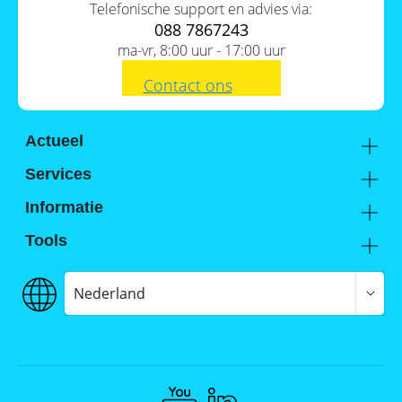
Telefonische support en advies via:
088 7867243
ma-vr, 8:00 uur - 17:00 uur
Contact ons
Actueel
Academy
Services
Kennis van de experts
Distributie
Informatie
Support
Over ons
Tools
FAQ
Hier vind je ons
Inhoud
Batterijwijzer
Werken bij Memodo
Vergelijkings- en goedkeuringslijsten
Nederland
1.
Het SolarEdge Home Systeem in
Algemene voorwaarden
Batterijopslag catalogus
een notendop
Gegevensbeschermingsbeleid
Onafhankelijkheidscalculator
2.
De nieuwste ontwikkelingen van
Colofon
de SolarEdge Home
Compliance @ Memodo