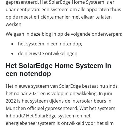
gepresenteerd. Het SolarEdge Home Systeem is er
zo
daar eentje van: een systeem om alle apparaten thuis
optimaliseer
je
op de meest efficiënte manier met elkaar te laten
PV
&
werken.
opslag
We gaan in deze blog in op de volgende onderwerpen:
Sungrow
PowerStack
het systeem in een notendop;
ST225
–
de nieuwste ontwikkelingen
commercieel
opslagsysteem
Het SolarEdge Home Systeem in
SolarEdge
een notendop
CSS-
OD
–
Het nieuwe systeem van SolarEdge bestaat nu sinds
krachtige
het najaar 2021 en is volop in ontwikkeling. In juni
commerciële
opslag
2022 is het systeem tijdens de Intersolar beurs in
Munchen officieel gepresenteerd. Wat het systeem
Noodstroomvoorziening
in
inhoudt? Het SolarEdge systeem en het
de
commerciële
energiebeheersysteem is ontwikkeld voor het slim
sector