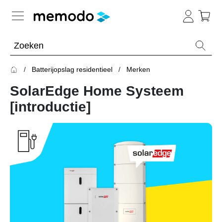
Kennis van de experts
Batterijopslag residentieel
Merken
Batterijopslag residentieel
SolarEdge Home Systeem
Overzicht
[introductie]
Onderwerpen
Thuisbatterijen
Omvormers
&
Optimizers
Merken
Batterijopslag commercieel