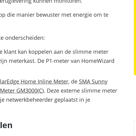
 teruglevering kunnen monitoren.
op die manier bewuster met energie om te
te onderscheiden:
 je klant kan koppelen aan de slimme meter
zijn meterkast. De P1-meter van HomeWizard
larEdge Home Inline Meter
, de
SMA Sunny
Meter GM3000(C
). Deze externe slimme meter
je netwerkbeheerder geplaatst in je
alen