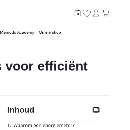
Memodo Academy
Online shop
voor efficiënt
mer
optimaliseer je PV & opslag
lagsysteem
Inhoud
lag
 met een batterij
1.
Waarom een energiemeter?
ossingen voor grootschalige toepassingen