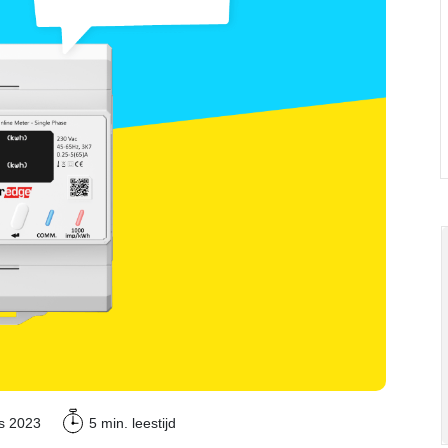
Commerciële batterijopslag: zelfconsumptie ver
us 2023
5 min.
leestijd