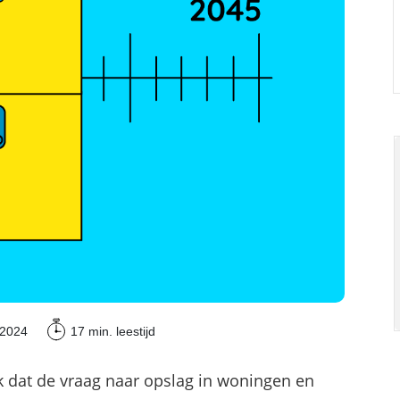
Commerciële batterijopslag: zelfconsumptie ver
 2024
17 min.
leestijd
 dat de vraag naar opslag in woningen en