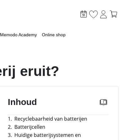
Memodo Academy
Online shop
ij eruit?
mer
Inhoud
optimaliseer je PV & opslag
lagsysteem
1.
Recyclebaarheid van batterijen
lag
2.
Batterijcellen
 met een batterij
3.
Huidige batterijsystemen en
ossingen voor grootschalige toepassingen