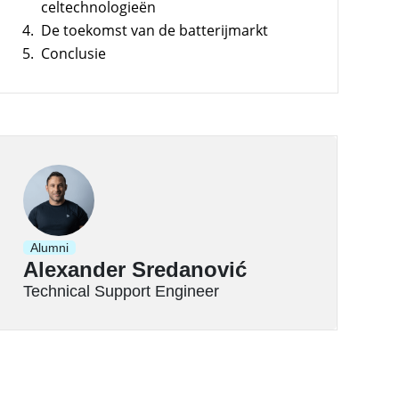
celtechnologieën
hogen en pieken verlagen
4.
De toekomst van de batterijmarkt
5.
Conclusie
Alumni
Alexander Sredanović
Technical Support Engineer