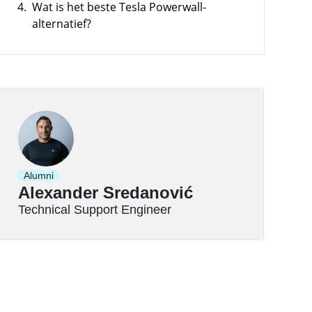
hogen en pieken verlagen
4.
Wat is het beste Tesla Powerwall-
alternatief?
Alumni
Alexander Sredanović
Technical Support Engineer