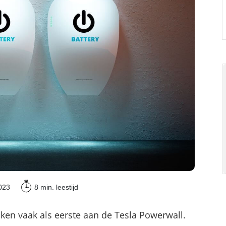
Commerciële batterijopslag: zelfconsumptie ver
023
8 min.
leestijd
ken vaak als eerste aan de Tesla Powerwall.