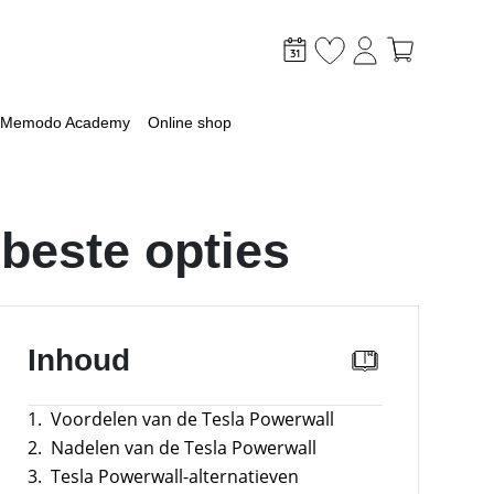
Memodo Academy
Online shop
 beste opties
mer
Inhoud
optimaliseer je PV & opslag
lagsysteem
1.
Voordelen van de Tesla Powerwall
lag
2.
Nadelen van de Tesla Powerwall
 met een batterij
3.
Tesla Powerwall-alternatieven
ossingen voor grootschalige toepassingen