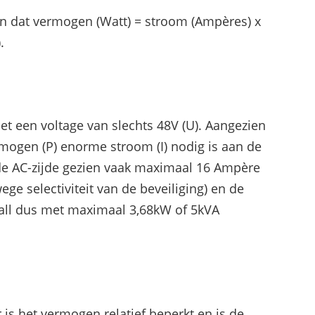
en dat vermogen (Watt) = stroom (Ampères) x
).
t een voltage van slechts 48V (U). Aangezien
ermogen (P) enorme stroom (I) nodig is aan de
 de AC-zijde gezien vaak maximaal 16 Ampère
e selectiviteit van de beveiliging) en de
wall dus met maximaal 3,68kW of 5kVA
is het vermogen relatief beperkt en is de