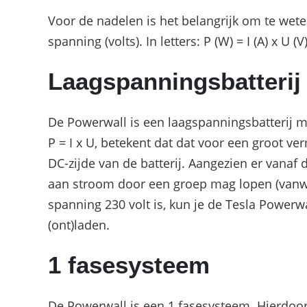
Voor de nadelen is het belangrijk om te wet
spanning (volts). In letters: P (W) = I (A) x U (V
Laagspanningsbatterij
De Powerwall is een laagspanningsbatterij me
P = I x U, betekent dat dat voor een groot v
DC-zijde van de batterij. Aangezien er vanaf
aan stroom door een groep mag lopen (vanweg
spanning 230 volt is, kun je de Tesla Power
(ont)laden.
1 fasesysteem
De Powerwall is een 1 fasesysteem. Hierdoor 