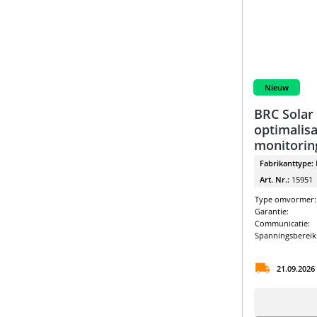
Sungrow Pakketten
Nieuw
BRC Solar
optimalis
monitorin
Fabrikanttype:
Art. Nr.:
15951
Type omvormer:
Garantie:
Communicatie:
Spanningsbereik
21.09.2026