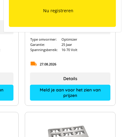
BRC Solar Power Optimiser
M600-E (zonder bewaking)
Nu registreren
Fabrikanttype:
000601
Art. Nr.:
14063
Type omvormer:
Optimizer
Garantie:
25 Jaar
t
Spanningsbereik:
16-70 Volt
27.08.2026
Details
an
Meld je aan voor het zien van
prijzen