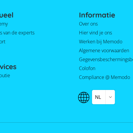
ueel
Informatie
emy
Over ons
s van de experts
Hier vind je ons
ort
Werken bij Memodo
Algemene voorwaarden
Gegevensbeschermingsb
vices
Colofon
ibutie
Compliance @ Memodo
NL