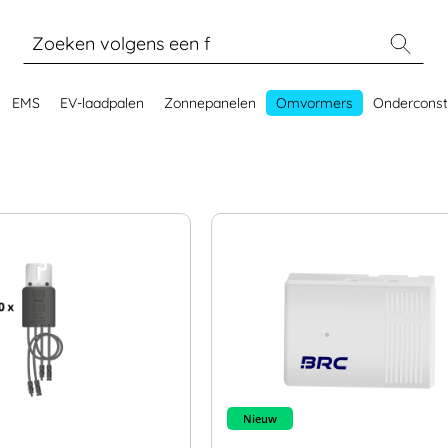
EMS
EV-laadpalen
Zonnepanelen
Omvormers
Onderconst
Nieuw