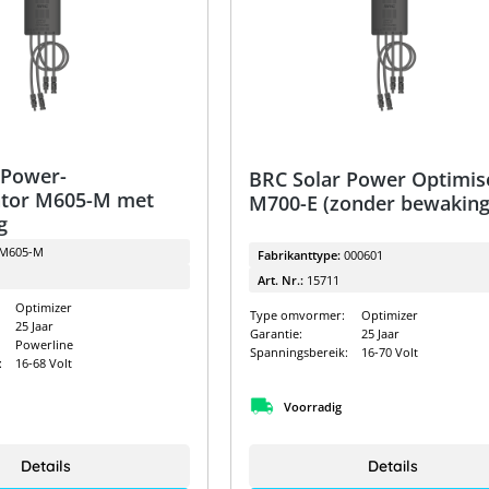
 Power-
BRC Solar Power Optimis
ator M605-M met
M700-E (zonder bewaking
g
M605-M
Fabrikanttype:
000601
Art. Nr.:
15711
Optimizer
Type omvormer:
Optimizer
25 Jaar
Garantie:
25 Jaar
Powerline
Spanningsbereik:
16-70 Volt
:
16-68 Volt
Voorradig
Details
Details