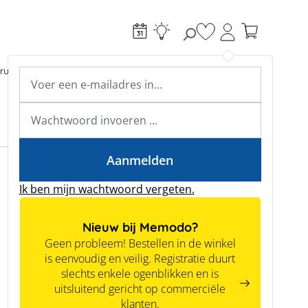
Je hebt 0 items op je
ructie
Toebehoren
Expertkennis
Academy & webinars
Expertkennis
Tools
Aanmelden
Ik ben mijn wachtwoord vergeten.
Nieuw bij Memodo?
Geen probleem! Bestellen in de winkel
is eenvoudig en veilig. Registratie duurt
slechts enkele ogenblikken en is
uitsluitend gericht op commerciële
klanten.