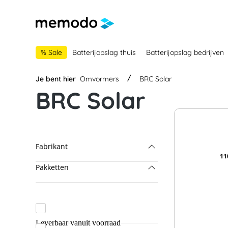
 naar de hoofdnavigatie
Ga naar navigatie B2B-platform
% Sale
Batterijopslag thuis
Batterijopslag bedrijven
Je bent hier
Omvormers
BRC Solar
BRC Solar
Fabrikant
Pakketten
BRC Solar
AE Conversion
Fox ESS Pakketten
Fox ESS
Fronius & BYD
Leverbaar vanuit voorraad
Fronius
Fronius Pakketten