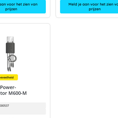
Meld je aan voor het zien v
aan voor het zien van
prijzen
prijzen
eveelheid
 Power-
ator M600-M
000537