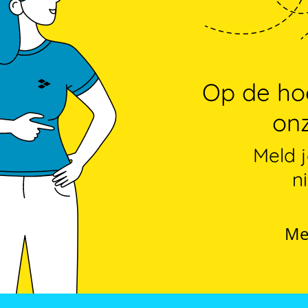
Op de hoo
onz
Meld 
n
Me