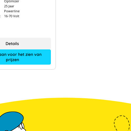
Optimizer
25 Jaar
Powerline
:
16-70 Volt
Details
aan voor het zien van
prijzen