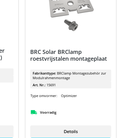
er
BRC Solar BRClamp
)
roestvrijstalen montageplaat
Fabrikanttype:
BRClamp Montagezubehör zur
Modulrahmenmontage
Art. Nr.:
15691
Type omvormer:
Optimizer
Voorradig
Details