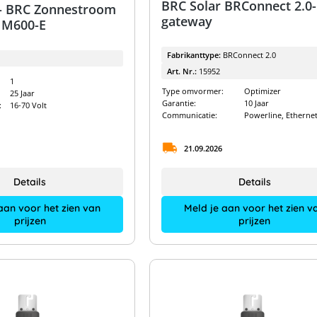
BRC Solar BRConnect 2.0-
 - BRC Zonnestroom
gateway
 M600-E
Fabrikanttype:
BRConnect 2.0
Art. Nr.:
15952
1
Type omvormer:
Optimizer
25 Jaar
Garantie:
10 Jaar
:
16-70 Volt
Communicatie:
Powerline, Etherne
21.09.2026
Details
Details
aan voor het zien van
Meld je aan voor het zien v
prijzen
prijzen