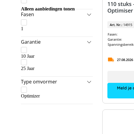
110 stuks
GoodWe
GoodWe & BYD
Alleen aanbiedingen tonen
Optimiser
Fasen
Kostal
GoodWe & Dyness
Art. Nr.:
14915
RCT Power
1
GoodWe Pakketten
Fasen:
SMA
Kostal & Dyness
Garantie:
Garantie
Spanningsbereik
SolarEdge
Kostal & LG Energy Solution
10 Jaar
SolarEdge & SolarEdge
RCT Power Pakketten
27.08.2026
SolaX
25 Jaar
SMA & BYD
Solis
SMA Pakketten
Type omvormer
Meld je 
Sungrow
SolarEdge & BYD
Optimizer
VARTA
SolarEdge Pakketten
Solis & BYD
Solis & Dyness
Sungrow & BYD