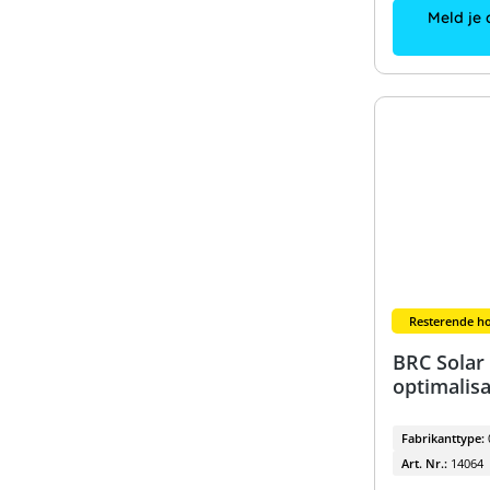
Meld je 
Resterende ho
BRC Solar
optimalis
Fabrikanttype:
Art. Nr.:
14064