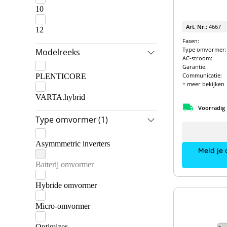
10
Art. Nr.:
4667
12
Fasen:
Type omvormer:
Modelreeks
AC-stroom:
Garantie:
Communicatie:
PLENTICORE
+ meer bekijken
VARTA.hybrid
Voorradig
Type omvormer
(1)
Asymmmetric inverters
Meld je 
Batterij omvormer
Hybride omvormer
Micro-omvormer
Optimizer