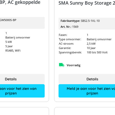
P, AC gekoppelde
SMA Sunny Boy Storage 2
GW5000S-BP
Fabrikanttype:
SBS2.5-1VL-10
Art. Nr.:
1569
1
Fasen:
1
Batterij omvormer
Type omvormer:
Batterij omvormer
5 kW
AC-stroom:
2,5 kW
5 Jaar
Garantie:
10 Jaar
RS485, WiFi
Spanningsbereik:
100 bis 500 Volt
Voorradig
Details
Details
Meld je aan voor het zien v
aan voor het zien van
prijzen
prijzen