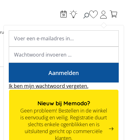
Je hebt 0 items op je
ructie
Toebehoren
Expertkennis
Academy & webinars
Expertkennis
Tools
Aanmelden
Expert kennis
Ik ben mijn wachtwoord vergeten.
Vind de juiste batterijopslag
Nieuw bij Memodo?
Batterijopslag releaselijst en vergelijking
Geen probleem! Bestellen in de winkel
Batterijopslag catalogus
is eenvoudig en veilig. Registratie duurt
slechts enkele ogenblikken en is
uitsluitend gericht op commerciële
klanten.