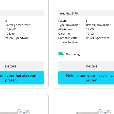
Art. Nr.:
3170
3
Fasen:
3
Batterij omvormer
Type omvormer:
Batterij omvormer
13,6 kW
AC-stroom:
18 kW
10 Jaar
Garantie:
10 Jaar
WLAN, Speedwire
Communicatie:
WLAN, Speedwire
+ meer bekijken
Voorradig
Details
Details
aan voor het zien van
Meld je aan voor het zien v
prijzen
prijzen