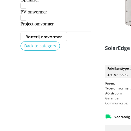
PV omvormer
Project omvormer
Batterij omvormer
Back to category
SolarEdge
Fabrikanttype:
Art. Nr.:
9575
Fasen:
Type omvormer:
AC-stroom:
Garantie:
Communicatie:
Voorradig