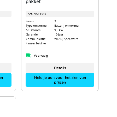
pakket
Art. Nr.:
4383
Fasen:
3
Type omvormer:
Batterij omvormer
AC-stroom:
9,9 kW
Garantie:
10 Jaar
Communicatie:
WLAN, Speedwire
+ meer bekijken
Voorradig
Details
an
Meld je aan voor het zien van
prijzen