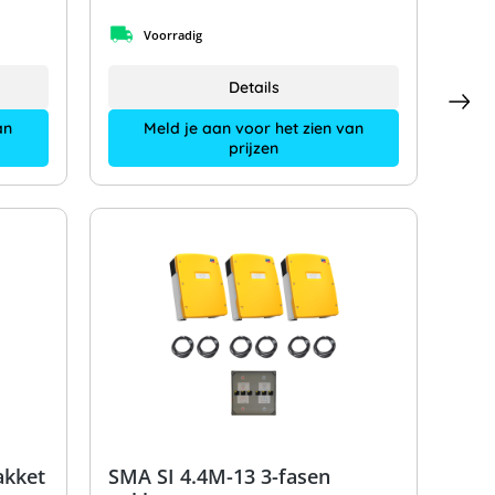
Voorradig
Details
an
Meld je aan voor het zien van
prijzen
akket
SMA SI 4.4M-13 3-fasen