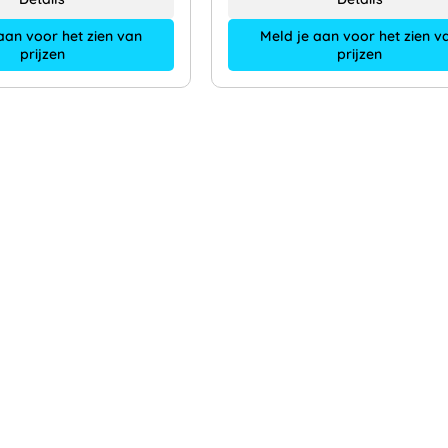
aan voor het zien van
Meld je aan voor het zien v
prijzen
prijzen
Op de hoo