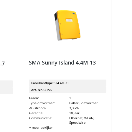
SMA Sunny Island 4.4M-13
.7
Fabrikanttype:
SI4.4M-13
Art. Nr.:
4156
Fasen:
1
Type omvormer:
Batterij omvormer
AC-stroom:
3,3 kW
Garantie:
10 Jaar
Communicatie:
Ethernet, WLAN,
Speedwire
+ meer bekijken