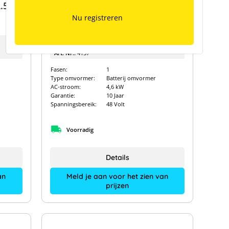
.5
SMA Sunny Island 6.0H-13
Nu registreren
Fabrikanttype:
SI6.0H-13
Art. Nr.:
4157
Fasen:
1
Type omvormer:
Batterij omvormer
AC-stroom:
4,6 kW
Garantie:
10 Jaar
Spanningsbereik:
48 Volt
Voorradig
Details
an
Meld je aan voor het zien van
prijzen