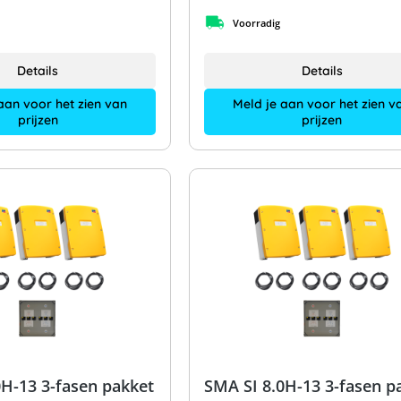
Voorradig
Details
Details
aan voor het zien van
Meld je aan voor het zien v
prijzen
prijzen
0H-13 3-fasen pakket
SMA SI 8.0H-13 3-fasen p