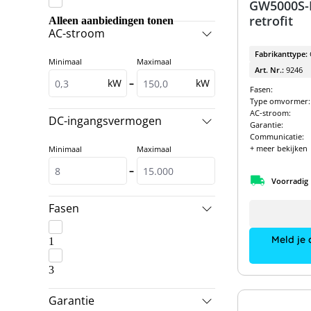
GW5000S-B
GoodWe
retrofit
GoodWe & BYD
Alleen aanbiedingen tonen
AC-stroom
Kostal
GoodWe & Dyness
Fabrikanttype:
Minimaal
RCT Power
Maximaal
GoodWe Pakketten
Art. Nr.:
9246
kW
–
kW
SMA
Fasen:
Kostal & Dyness
Type omvormer:
SolarEdge
AC-stroom:
Kostal & LG Energy Solution
DC-ingangsvermogen
Garantie:
SolarEdge & SolarEdge
Communicatie:
RCT Power Pakketten
+ meer bekijken
Minimaal
Maximaal
SolaX
SMA & BYD
–
Solis
Voorradig
SMA Pakketten
Sungrow
Fasen
SolarEdge & BYD
VARTA
SolarEdge Pakketten
Meld je 
1
Solis & BYD
3
Solis & Dyness
Garantie
Sungrow & BYD