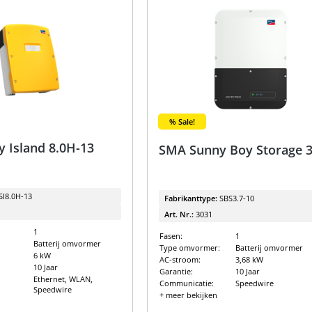
% Sale!
 Island 8.0H-13
SMA Sunny Boy Storage 3
SI8.0H-13
Fabrikanttype:
SBS3.7-10
Art. Nr.:
3031
1
Fasen:
1
Batterij omvormer
Type omvormer:
Batterij omvormer
6 kW
AC-stroom:
3,68 kW
10 Jaar
Garantie:
10 Jaar
Ethernet, WLAN,
Communicatie:
Speedwire
Speedwire
+ meer bekijken