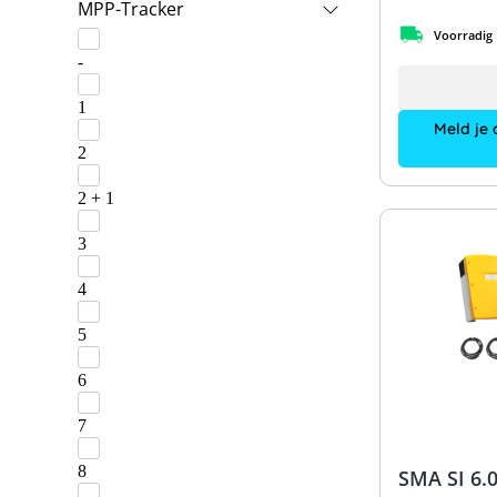
MPP-Tracker
Voorradig
-
1
Meld je 
2
2 + 1
3
4
5
6
7
8
SMA SI 6.