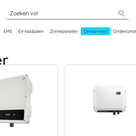
EMS
EV-laadpalen
Zonnepanelen
Omvormers
Onderconst
er