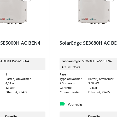
 SE5000H AC BEN4
SolarEdge SE3680H AC 
SE5000H-RWSACBEN4
Fabrikanttype:
SE3680H-RWSACBEN4
Art. Nr.:
9573
1
Fasen:
1
Batterij omvormer
Type omvormer:
Batterij omvormer
4,6 kW
AC-stroom:
3,68 kW
12 Jaar
Garantie:
12 Jaar
Ethernet, RS485
Communicatie:
Ethernet, RS485
Voorradig
Details
Details