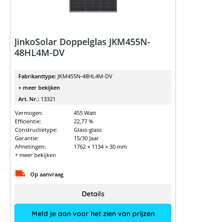
JinkoSolar Doppelglas JKM455N-
48HL4M-DV
Fabrikanttype:
JKM455N-48HL4M-DV
+ meer bekijken
Art. Nr.:
13321
Vermogen:
455 Watt
Efficiëntie:
22,77 %
Constructietype:
Glass-glass
Garantie:
15/30 Jaar
Afmetingen:
1762 × 1134 × 30 mm
+ meer bekijken
Op aanvraag
Details
Meld je aan voor het zien van prijzen