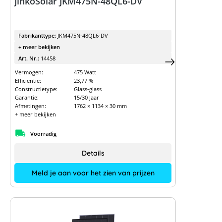
JinkoSolar JKM475N-48QL6-DV
Fabrikanttype:
JKM475N-48QL6-DV
+ meer bekijken
Art. Nr.:
14458
Vermogen:
475 Watt
Efficiëntie:
23,77 %
Constructietype:
Glass-glass
Garantie:
15/30 Jaar
Afmetingen:
1762 × 1134 × 30 mm
+ meer bekijken
Voorradig
Details
Meld je aan voor het zien van prijzen