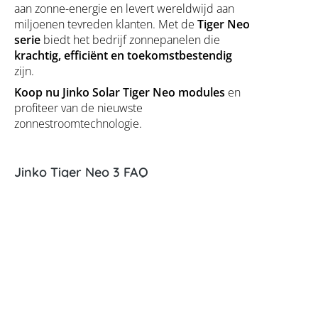
aan zonne-energie en levert wereldwijd aan
miljoenen tevreden klanten. Met de
Tiger Neo
serie
biedt het bedrijf zonnepanelen die
krachtig, efficiënt en toekomstbestendig
zijn.
Koop nu Jinko Solar Tiger Neo modules
en
profiteer van de nieuwste
zonnestroomtechnologie.
Jinko Tiger Neo 3 FAQ
Wat onderscheidt de Jinko Tiger Neo 3-
serie?
De modules gebruiken de nieuwste
N-
Type TOPCon-technologie
met een
module-efficiëntie tot 24,8%
en een
bifacialiteit van 85%
, wat leidt tot
hogere
energieopbrengst
.
Welke vermogens leveren de Tiger Neo