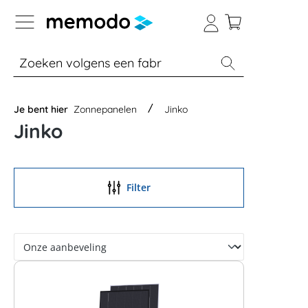
a naar navigatie B2B-platform
% Sale
Batterijopslag thuis
Batterijopsla
Je bent hier
Zonnepanelen
Jinko
Jinko
Filter