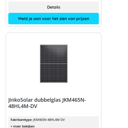
Details
Meld je aan voor het zien van prijzen
JinkoSolar dubbelglas JKM465N-
48HL4M-DV
Fabrikanttype:
JKM465N-48HL4M-DV
+ meer bekijken