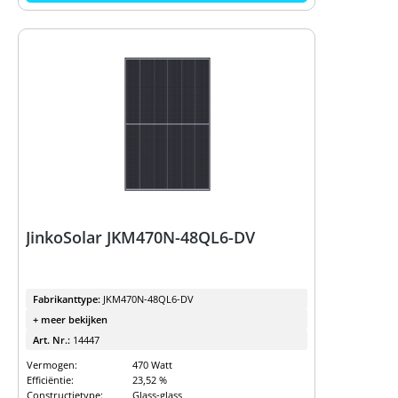
JinkoSolar JKM470N-48QL6-DV
Fabrikanttype:
JKM470N-48QL6-DV
+ meer bekijken
Art. Nr.:
14447
Vermogen:
470 Watt
Efficiëntie:
23,52 %
Constructietype:
Glass-glass