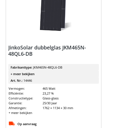
JinkoSolar dubbelglas JKM465N-
48QL6-DB
Fabrikanttype:
JKM465N-48QL6-DB
+ meer bekijken
Art. Nr.:
14446
Vermogen:
465 Watt
Efficiëntie:
23,27 %
Constructietype:
Glass-glass
Garantie:
25/30 Jaar
Afmetingen:
1762 × 1134 × 30 mm
+ meer bekijken
Op aanvraag