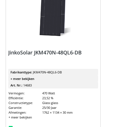
JinkoSolar JKM470N-48QL6-DB
Fabrikanttype:
JKM470N-48QL6-DB
+ meer bekijken
Art. Nr.:
14683
Vermogen:
470 Watt
Efficiëntie:
23,52 %
Constructietype:
Glass-glass
Garantie:
25/30 Jaar
Afmetingen:
1762 × 1134 × 30 mm
+ meer bekijken