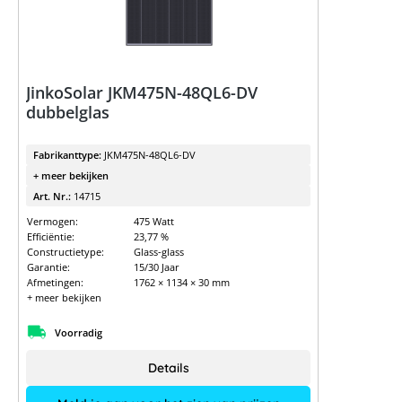
JinkoSolar JKM475N-48QL6-DV
dubbelglas
Fabrikanttype:
JKM475N-48QL6-DV
+ meer bekijken
Art. Nr.:
14715
Vermogen:
475 Watt
Efficiëntie:
23,77 %
Constructietype:
Glass-glass
Garantie:
15/30 Jaar
Afmetingen:
1762 × 1134 × 30 mm
+ meer bekijken
Voorradig
Details