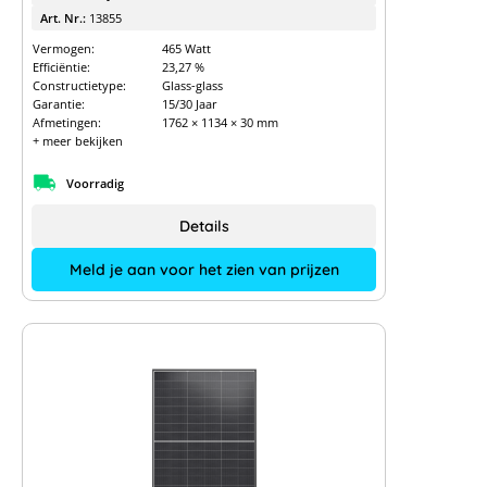
Art. Nr.:
13855
Vermogen:
465 Watt
Efficiëntie:
23,27 %
Constructietype:
Glass-glass
Garantie:
15/30 Jaar
Afmetingen:
1762 × 1134 × 30 mm
+ meer bekijken
Voorradig
Details
Meld je aan voor het zien van prijzen