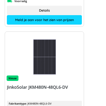
Voorradig
Details
Meld je aan voor het zien van prijzen
Nieuw
JinkoSolar JKM480N-48QL6-DV
Fabrikanttype:
JKM480N-48QL6-DV