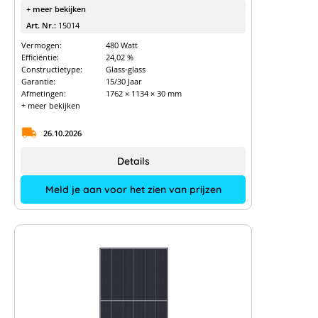
+ meer bekijken
Art. Nr.:
15014
Vermogen:
480 Watt
Efficiëntie:
24,02 %
Constructietype:
Glass-glass
Garantie:
15/30 Jaar
Afmetingen:
1762 × 1134 × 30 mm
+ meer bekijken
26.10.2026
Details
Meld je aan voor het zien van prijzen