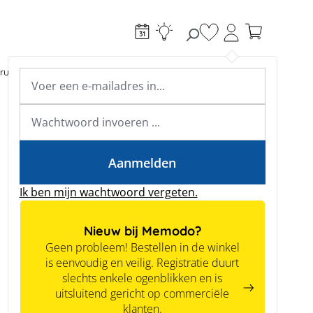
Je hebt 0 items op je
ructie
Toebehoren
Expertkennis
Academy & webinars
Expertkennis
Tools
Aanmelden
Ik ben mijn wachtwoord vergeten.
Nieuw bij Memodo?
Geen probleem! Bestellen in de winkel
is eenvoudig en veilig. Registratie duurt
slechts enkele ogenblikken en is
uitsluitend gericht op commerciële
klanten.