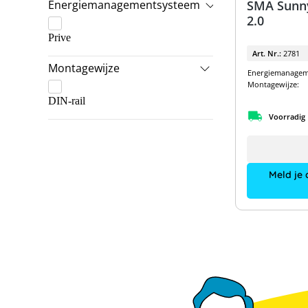
Energiemanagementsysteem
SMA Sunn
SolarEdge
2.0
Prive
SolarLog
Art. Nr.:
2781
Sungrow
Montagewijze
Energiemanagem
Montagewijze:
VARTA
DIN-rail
Voorradig
Meld je 