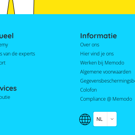
ueel
Informatie
emy
Over ons
s van de experts
Hier vind je ons
ort
Werken bij Memodo
Algemene voorwaarden
Gegevensbeschermingsb
vices
Colofon
ibutie
Compliance @ Memodo
NL