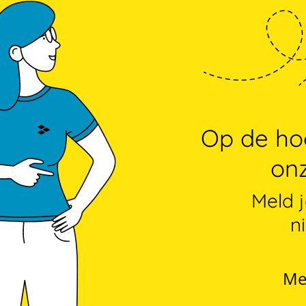
Op de hoo
onz
Meld 
n
Me