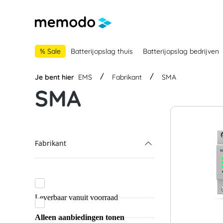
 naar de hoofdnavigatie
Ga naar navigatie B2B-platform
% Sale
Batterijopslag thuis
Batterijopslag bedrijven
Je bent hier
EMS
Fabrikant
SMA
SMA
Fabrikant
SMA
GoodWe
Leverbaar vanuit voorraad
meteocontrol
Alleen aanbiedingen tonen
SmartFox