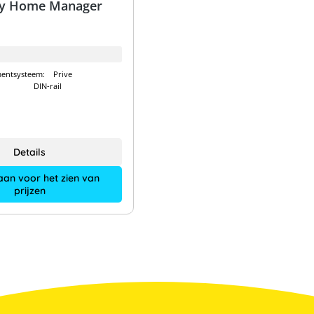
y Home Manager
entsysteem:
Prive
DIN-rail
Details
aan voor het zien van
prijzen