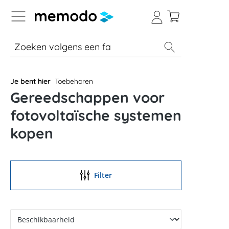
a naar navigatie B2B-platform
% Sale
Batterijopslag thuis
Batterijopsla
Je bent hier
Toebehoren
Gereedschappen voor
fotovoltaïsche systemen
kopen
Filter