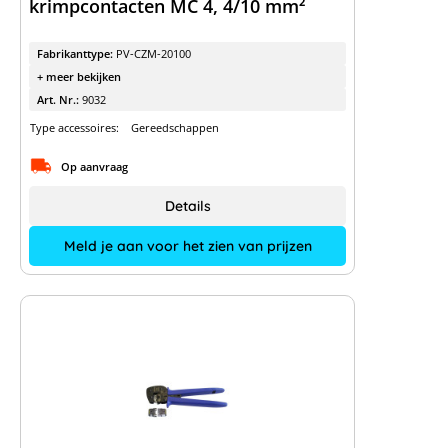
krimpcontacten MC 4, 4/10 mm²
Fabrikanttype:
PV-CZM-20100
+ meer bekijken
Art. Nr.:
9032
Type accessoires:
Gereedschappen
Op aanvraag
Details
Meld je aan voor het zien van prijzen