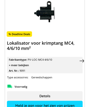
% Deadline Deals
Lokalisator voor krimptang MC4,
4/6/10 mm²
Fabrikanttype:
PV-LOC-MC4 4/6/10
+ meer bekijken
Art. Nr.:
9091
Type accessoires:
Gereedschappen
Voorradig
Details
Meld je aan voor het zien van prijzen