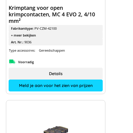
Krimptang voor open
krimpcontacten, MC 4 EVO 2, 4/10
mm²
Fabrikanttype:
PV-CZM-42100
+ meer bekijken
Art. Nr.:
9036
Type accessoires:
Gereedschappen
Voorradig
Details
Meld je aan voor het zien van prijzen