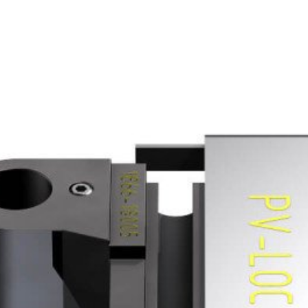
 krimptang MC4, 2,5/4/6/10 mm²