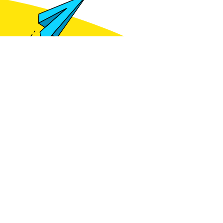
Meld je aan voor het zien van prijzen
gte blijven van
e kennis?
je aan voor de
ieuwsbrief
ld je aan