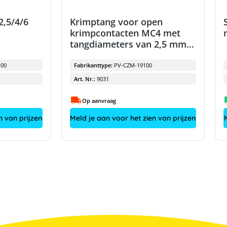
2,5/4/6
Krimptang voor open
krimpcontacten MC4 met
tangdiameters van 2,5 mm² /
4 mm² / 6 mm²
100
Fabrikanttype:
PV-CZM-19100
Art. Nr.:
9031
Op aanvraag
n van prijzen
Meld je aan voor het zien van prijzen