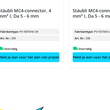
Stäubli MC4-connector, 4
Stäubli MC4-conn
mm² I, Da 5 - 6 mm
mm² I, Da 5 - 6 
Fabrikanttype:
PV-KBT4/6I-UR
Fabrikanttype:
PV-KST4/6I-
Art. Nr.:
339
Art. Nr.:
338
Voorradig
Voorradig
Meld je aan voor het zien van prijzen
Meld je aan voor het z