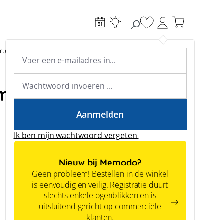
Je hebt 0 items op je
ructie
Toebehoren
Expertkennis
Academy & webinars
Expertkennis
m²
Tools
Aanmelden
Ik ben mijn wachtwoord vergeten.
Nieuw bij Memodo?
Geen probleem! Bestellen in de winkel
is eenvoudig en veilig. Registratie duurt
slechts enkele ogenblikken en is
uitsluitend gericht op commerciële
klanten.