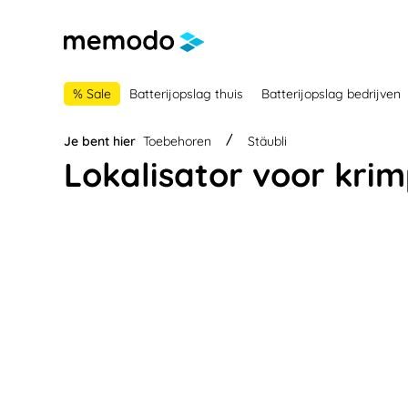
 naar de hoofdnavigatie
Ga naar navigatie B2B-platform
% Sale
Batterijopslag thuis
Batterijopslag bedrijven
Je bent hier
Toebehoren
Stäubli
Lokalisator voor kri