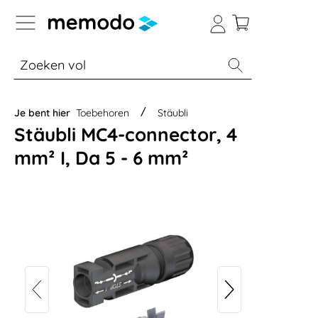
a naar navigatie B2B-platform
% Sale
Batterijopslag thuis
Batterijopsla
Je bent hier
Toebehoren
Stäubli
Stäubli MC4-connector, 4
mm² I, Da 5 - 6 mm²