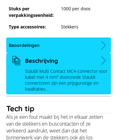
Stuks per
1000 per doos
verpakkingseenheid:
Type accessoires:
Stekkers
Beoordelingen
Beschrijving
Stäubli Multi Contact MC4-connector voor
kabel met 4 mm² doorsnede Stäubli
connectoren zijn een prijsgunstige en
kwalitatiev…
Stäubli MC4-connector, 4 mm² I, Da 5
- 6 mm²
Tech tip
Als je een fout maakt bij het in elkaar zetten
van de stekkers en buscontacten of ze
verkeerd aandrukt, weet dan dat het
binnenwerk van de stekkers ook als los