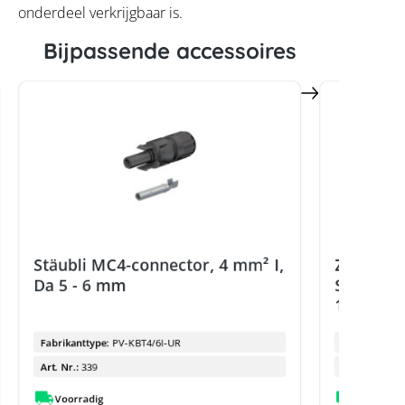
onderdeel verkrijgbaar is.
Bijpassende accessoires
Stäubli MC4-connector, 4 mm² I,
Zonne-e
Da 5 - 6 mm
Solarfle
100m bl
Fabrikanttype:
PV-KBT4/6I-UR
Fabrikanttyp
Art. Nr.:
339
Art. Nr.:
Voorradig