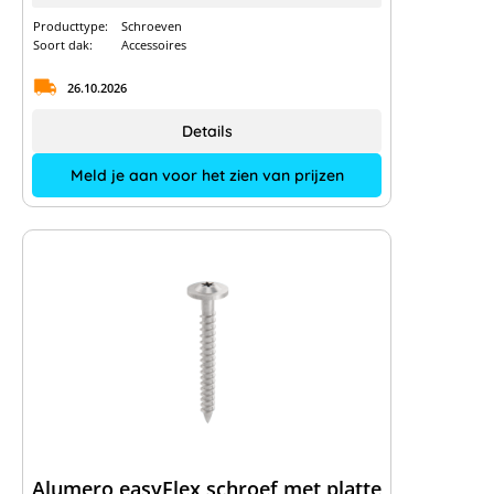
Producttype:
Schroeven
Soort dak:
Accessoires
26.10.2026
Details
Meld je aan voor het zien van prijzen
Alumero easyFlex schroef met platte