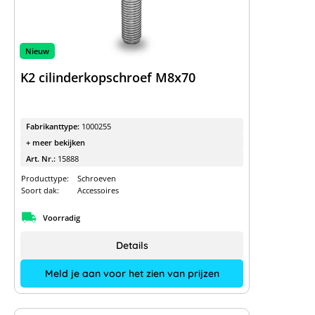
Nieuw
K2 cilinderkopschroef M8x70
Fabrikanttype:
1000255
+ meer bekijken
Art. Nr.:
15888
Producttype:
Schroeven
Soort dak:
Accessoires
Voorradig
Details
Meld je aan voor het zien van prijzen