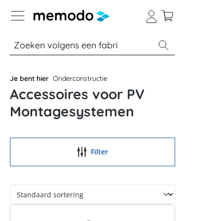
a naar navigatie B2B-platform
% Sale
Batterijopslag thuis
Batterijopsla
Je bent hier
Onderconstructie
Accessoires voor PV
Montagesystemen
Filter