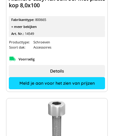
kop 8,0x100
Fabrikanttype:
800665
+ meer bekijken
Art. Nr.:
14549
Producttype:
Schroeven
Soort dak:
Accessoires
Voorradig
Details
Meld je aan voor het zien van prijzen