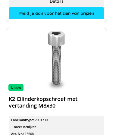
Details
Meld je aan voor het zien van prijzen
Nieuw
K2 Cilinderkopschroef met
vertanding M8x30
Fabrikanttype:
2001730
+ meer bekijken
Art. Nr.:
15608