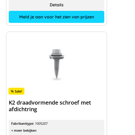
Details
Meld je aan voor het zien van prijzen
% Sale!
K2 draadvormende schroef met
afdichtring
Fabrikanttype:
1005207
+ meer bekijken