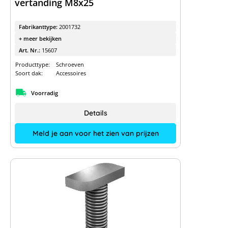
vertanding M8x25
Fabrikanttype:
2001732
+ meer bekijken
Art. Nr.:
15607
Producttype:
Schroeven
Soort dak:
Accessoires
Voorradig
Details
Meld je aan voor het zien van prijzen