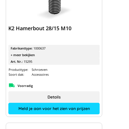
K2 Hamerbout 28/15 M10
Fabrikanttype:
1000637
+ meer bekijken
Art. Nr.:
15295
Producttype:
Schroeven
Soort dak:
Accessoires
Voorradig
Details
Meld je aan voor het zien van prijzen