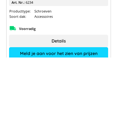
Art. Nr.:
6234
Producttype:
Schroeven
Soort dak:
Accessoires
Voorradig
Details
Meld je aan voor het zien van prijzen