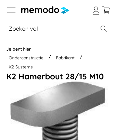
a naar navigatie B2B-platform
% Sale
Batterijopslag thuis
Batterijopsla
Je bent hier
Onderconstructie
Fabrikant
K2 Systems
K2 Hamerbout 28/15 M10