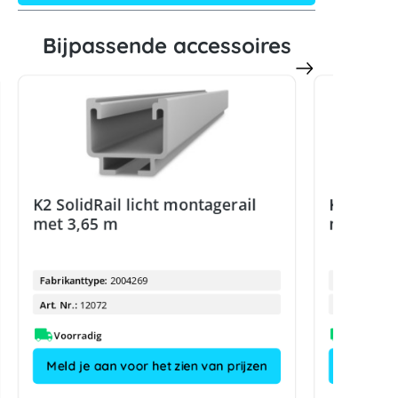
Bijpassende accessoires
K2 SolidRail licht montagerail
K2 SolidR
met 3,65 m
met 2,4 
Fabrikanttype:
2004269
Fabrikanttyp
Art. Nr.:
12072
Art. Nr.:
Voorradig
Meld je aan voor het zien van prijzen