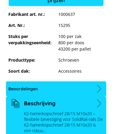
prijzen
Fabrikant art. nr.:
1000637
Art. Nr.:
15295
Stuks per
100 per zak
verpakkingseenheid:
800 per doos
43200 per pallet
Producttype:
Schroeven
Soort dak:
Accessoires
K2 Hamerbout 28/15 M10
Beoordelingen
Beschrijving
K2-hamerkopschroef 28/15 M10x20 –
flexibele bevestiging voor SolidRail-rails De
K2-hamerkopschroef 28/15 M10x20 is
een robuu…