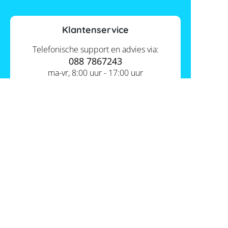
Klantenservice
Telefonische support en advies via:
088 7867243
ma-vr, 8:00 uur - 17:00 uur
Contact ons
Actueel
Academy
Services
Kennis van de experts
Distributie
Informatie
Support
Over ons
FAQ
Tools
Hier vind je ons
Batterijwijzer
Werken bij Memodo
Vergelijkings- en goedkeuringslijsten
Nederland
Algemene voorwaarden