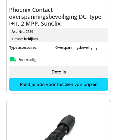
Phoenix Contact
overspanningsbeveiliging DC, type
I+II, 2 MPP, SunClix
Art. Nr.:
2789
+ meer bekijken
Type accessoires:
Overspanningsbeveiliging
Voorradig
Details
Meld je aan voor het zien van prijzen