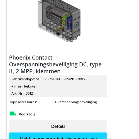
Phoenix Contact
Overspanningsbeveiliging DC, type
II, 2 MPP, klemmen
Fabrikanttype:
SOL-SC-2ST-0-DC-2MPPT-2005SE
+ meer bekijken
Art. Nr.:
5042
Type accessoires:
Overspanningsbeveiliging
Voorradig
Details
Meld je aan voor het zien van prijzen