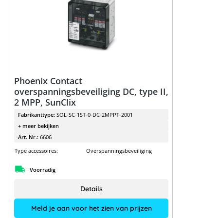
Phoenix Contact
overspanningsbeveiliging DC, type II,
2 MPP, SunClix
Fabrikanttype:
SOL-SC-1ST-0-DC-2MPPT-2001
+ meer bekijken
Art. Nr.:
6606
Type accessoires:
Overspanningsbeveiliging
Voorradig
Details
Meld je aan voor het zien van prijzen