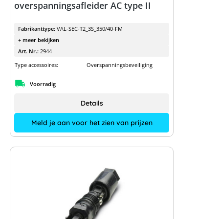
overspanningsafleider AC type II
Fabrikanttype:
VAL-SEC-T2_3S_350/40-FM
+ meer bekijken
Art. Nr.:
2944
Type accessoires:
Overspanningsbeveiliging
Voorradig
Details
Meld je aan voor het zien van prijzen