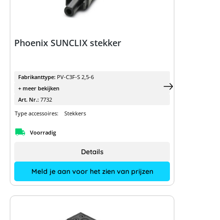
Phoenix SUNCLIX stekker
Fabrikanttype:
PV-C3F-S 2,5-6
+ meer bekijken
Art. Nr.:
7732
Type accessoires:
Stekkers
Voorradig
Details
Meld je aan voor het zien van prijzen