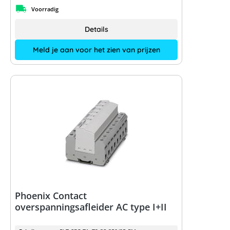
Voorradig
Details
Meld je aan voor het zien van prijzen
Phoenix Contact
overspanningsafleider AC type I+II