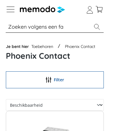
a naar navigatie B2B-platform
% Sale
Batterijopslag thuis
Batterijopsla
Je bent hier
Toebehoren
Phoenix Contact
Phoenix Contact
Filter