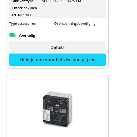
Fabrikanttype:
FLT-SEC-T1+T2-3S-350/25-FM
+ meer bekijken
Art. Nr.:
3005
Type accessoires:
Overspanningsbeveiliging
Voorradig
Details
Meld je aan voor het zien van prijzen