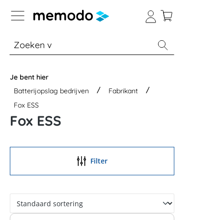
a naar navigatie B2B-platform
% Sale
Batterijopslag thuis
Batterijopsla
Je bent hier
Batterijopslag bedrijven
Fabrikant
Fox ESS
Fox ESS
Filter