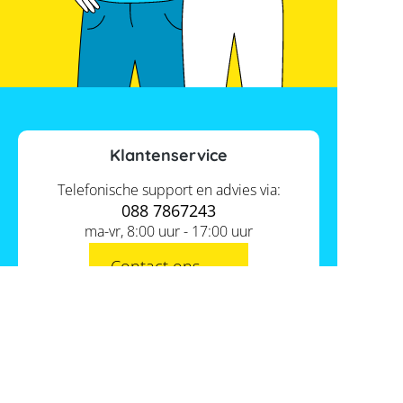
Klantenservice
Telefonische support en advies via:
088 7867243
ma-vr, 8:00 uur - 17:00 uur
Contact ons
Actueel
Academy
Services
Kennis van de experts
Distributie
Informatie
Support