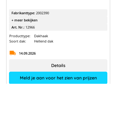
Fabrikanttype:
2002390
+ meer bekijken
Art. Nr.:
12966
Producttype:
Dakhaak
Soort dak:
Hellend dak
14.09.2026
Details
Meld je aan voor het zien van prijzen