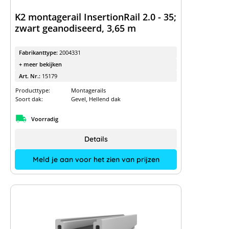
K2 montagerail InsertionRail 2.0 - 35;
zwart geanodiseerd, 3,65 m
Fabrikanttype:
2004331
+ meer bekijken
Art. Nr.:
15179
Producttype:
Montagerails
Soort dak:
Gevel, Hellend dak
Voorradig
Details
Meld je aan voor het zien van prijzen