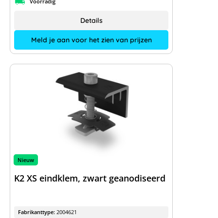
Voorradig
Details
Meld je aan voor het zien van prijzen
Nieuw
K2 XS eindklem, zwart geanodiseerd
Fabrikanttype:
2004621