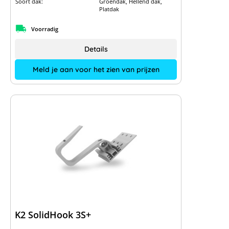
Soort dak:
Groendak, Hellend dak,
Platdak
Voorradig
Details
Meld je aan voor het zien van prijzen
K2 SolidHook 3S+