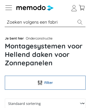
a naar navigatie B2B-platform
% Sale
Batterijopslag thuis
Batterijopsla
Je bent hier
Onderconstructie
Montagesystemen voor
Hellend daken voor
Zonnepanelen
Filter