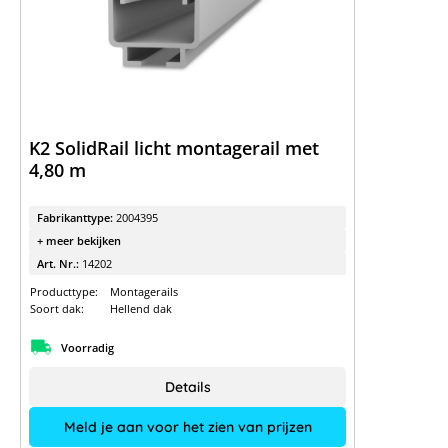
K2 SolidRail licht montagerail met
4,80 m
Fabrikanttype:
2004395
+ meer bekijken
Art. Nr.:
14202
Producttype:
Montagerails
Soort dak:
Hellend dak
Voorradig
Details
Meld je aan voor het zien van prijzen