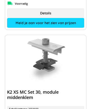
Voorradig
Details
Meld je aan voor het zien van prijzen
K2 XS MC Set 30, module
middenklem
Fabrikanttype:
2004609