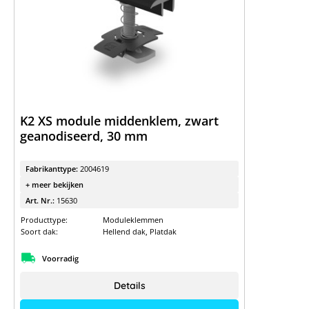
K2 XS module middenklem, zwart
geanodiseerd, 30 mm
Fabrikanttype:
2004619
+ meer bekijken
Art. Nr.:
15630
Producttype:
Moduleklemmen
Soort dak:
Hellend dak, Platdak
Voorradig
Details