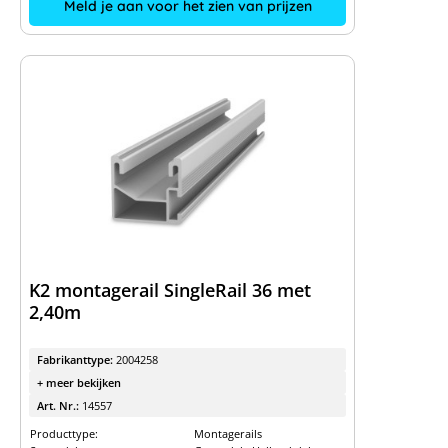
Meld je aan voor het zien van prijzen
K2 montagerail SingleRail 36 met
2,40m
Fabrikanttype:
2004258
+ meer bekijken
Art. Nr.:
14557
Producttype:
Montagerails