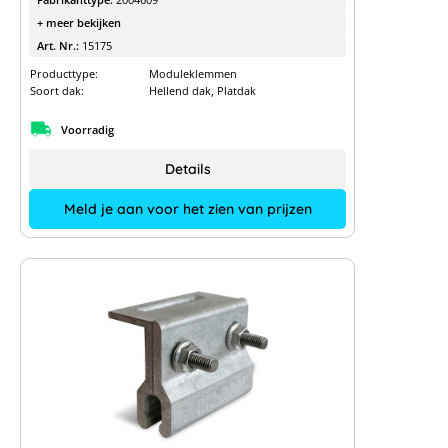
+ meer bekijken
Art. Nr.:
15175
Producttype:
Moduleklemmen
Soort dak:
Hellend dak, Platdak
Voorradig
Details
Meld je aan voor het zien van prijzen