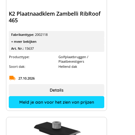
K2 Plaatnaadklem Zambelli RibRoof
465
Fabrikanttype:
2002118
+ meer bekijken
Art. Nr.:
15637
Producttype:
Golfplaatbruggen /
Plaatbevestigers
Soort dak:
Hellend dak
27.10.2026
Details
Meld je aan voor het zien van prijzen