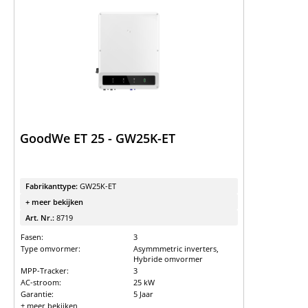
Expert kennis
Vind de juiste
batterijopslag
Batterijopslag releaselijst en
vergelijking
Batterijopslag catalogus
GoodWe ET 25 - GW25K-ET
Fabrikanttype:
GW25K-ET
+ meer bekijken
Art. Nr.:
8719
Fasen:
3
Type omvormer:
Asymmmetric inverters,
Hybride omvormer
MPP-Tracker:
3
AC-stroom:
25 kW
Garantie:
5 Jaar
+ meer bekijken