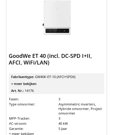
GoodWe ET 40 (incl. DC-SPD I+II,
AFCI, WiFi/LAN)
Fabrikanttype:
GW40K-ET-10 (AFCI+SPDII)
+ meer bekijken
Art. Nr.:
14176
Fasen:
3
Type omvormer:
Asymmmetric inverters,
Hybride omvormer, Project
omvormer
MPP-Tracker:
3
AC-stroom:
40 kW
Garantie:
5 Jaar
+ meer bekijken