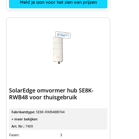
Meld je aan voor het zien van prijzen
SolarEdge omvormer hub SE8K-
RWB48 voor thuisgebruik
Fabrikanttype:
SE8K-RWB48BFN4
+ meer bekijken
Art. Nr.:
7409
Fasen:
3