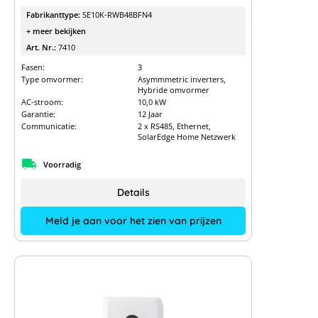
Fabrikanttype:
SE10K-RWB48BFN4
+ meer bekijken
Art. Nr.:
7410
Fasen:
3
Type omvormer:
Asymmmetric inverters,
Hybride omvormer
AC-stroom:
10,0 kW
Garantie:
12 Jaar
Communicatie:
2 x RS485, Ethernet,
SolarEdge Home Netzwerk
Voorradig
Details
Meld je aan voor het zien van prijzen