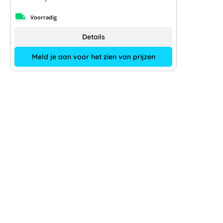
Voorradig
Details
Meld je aan voor het zien van prijzen
GoodWe GW1500-XS-30