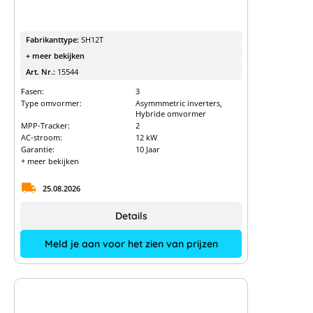
Fabrikanttype:
SH12T
+ meer bekijken
Art. Nr.:
15544
Fasen:
3
Type omvormer:
Asymmmetric inverters,
Hybride omvormer
MPP-Tracker:
2
AC-stroom:
12 kW
Garantie:
10 Jaar
+ meer bekijken
25.08.2026
Details
Meld je aan voor het zien van prijzen