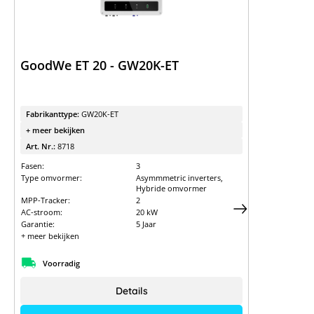
GoodWe ET 20 - GW20K-ET
Fabrikanttype:
GW20K-ET
+ meer bekijken
Art. Nr.:
8718
Fasen:
3
Type omvormer:
Asymmmetric inverters,
Hybride omvormer
MPP-Tracker:
2
AC-stroom:
20 kW
Garantie:
5 Jaar
+ meer bekijken
Voorradig
Details