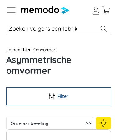
a naar navigatie B2B-platform
% Sale
Batterijopslag thuis
Batterijopsla
Je bent hier
Omvormers
Asymmetrische
omvormer
Filter