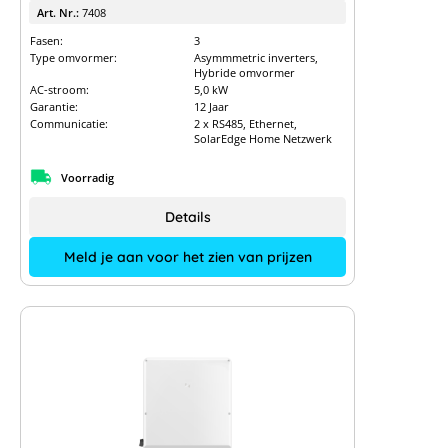
Art. Nr.:
7408
Fasen:
3
Type omvormer:
Asymmmetric inverters,
Hybride omvormer
AC-stroom:
5,0 kW
Garantie:
12 Jaar
Communicatie:
2 x RS485, Ethernet,
SolarEdge Home Netzwerk
Voorradig
Details
Meld je aan voor het zien van prijzen