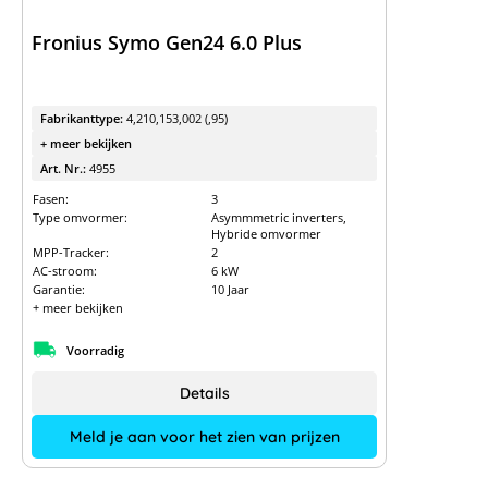
Fronius Symo Gen24 6.0 Plus
Fabrikanttype:
4,210,153,002 (,95)
+ meer bekijken
Art. Nr.:
4955
Fasen:
3
Type omvormer:
Asymmmetric inverters,
Hybride omvormer
MPP-Tracker:
2
AC-stroom:
6 kW
Garantie:
10 Jaar
+ meer bekijken
Voorradig
Details
Meld je aan voor het zien van prijzen