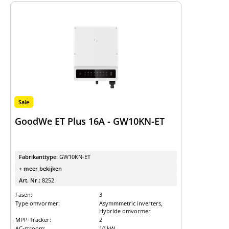
Sale
GoodWe ET Plus 16A - GW10KN-ET
Fabrikanttype:
GW10KN-ET
+ meer bekijken
Art. Nr.:
8252
Fasen:
3
Type omvormer:
Asymmmetric inverters,
Hybride omvormer
MPP-Tracker:
2
AC-stroom:
10 kW