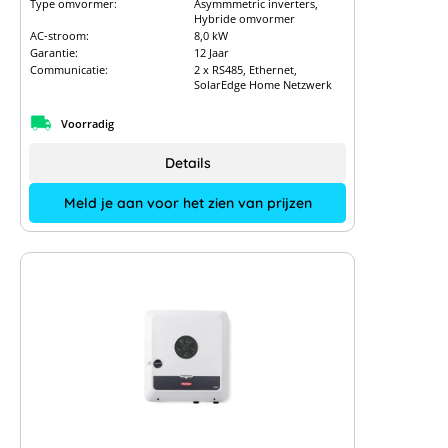
Type omvormer:
Asymmmetric inverters,
Hybride omvormer
AC-stroom:
8,0 kW
Garantie:
12 Jaar
Communicatie:
2 x RS485, Ethernet,
SolarEdge Home Netzwerk
Voorradig
Details
Meld je aan voor het zien van prijzen