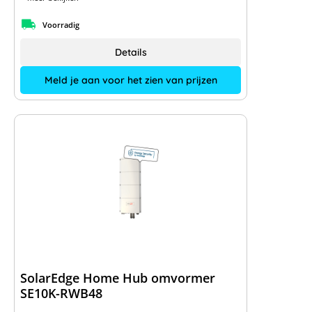
Voorradig
Details
Meld je aan voor het zien van prijzen
SolarEdge Home Hub omvormer
SE10K-RWB48