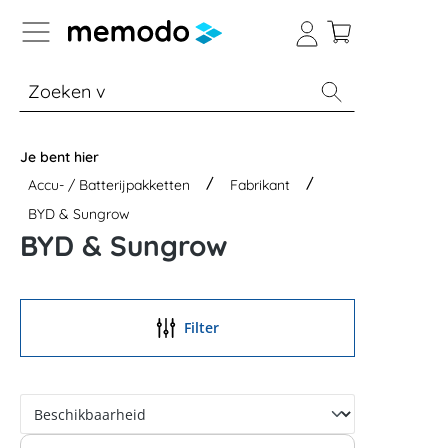
a naar navigatie B2B-platform
% Sale
Batterijopslag thuis
Batterijopsla
Je bent hier
Accu- / Batterijpakketten
Fabrikant
BYD & Sungrow
BYD & Sungrow
Filter