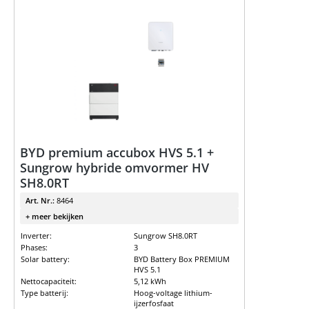
BYD premium accubox HVS 5.1 +
Sungrow hybride omvormer HV
SH8.0RT
Art. Nr.:
8464
+ meer bekijken
Inverter:
Sungrow SH8.0RT
Phases:
3
Solar battery:
BYD Battery Box PREMIUM
HVS 5.1
Nettocapaciteit:
5,12 kWh
Type batterij:
Hoog-voltage lithium-
ijzerfosfaat