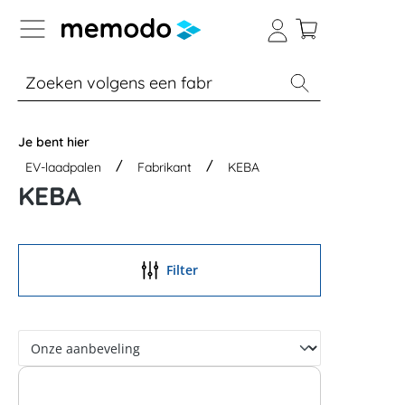
a naar navigatie B2B-platform
% Sale
Batterijopslag thuis
Batterijopsla
Je bent hier
EV-laadpalen
Fabrikant
KEBA
KEBA
Filter