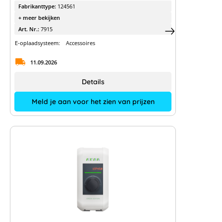
Fabrikanttype:
124561
+ meer bekijken
Art. Nr.:
7915
E-oplaadsysteem:
Accessoires
11.09.2026
Details
Meld je aan voor het zien van prijzen