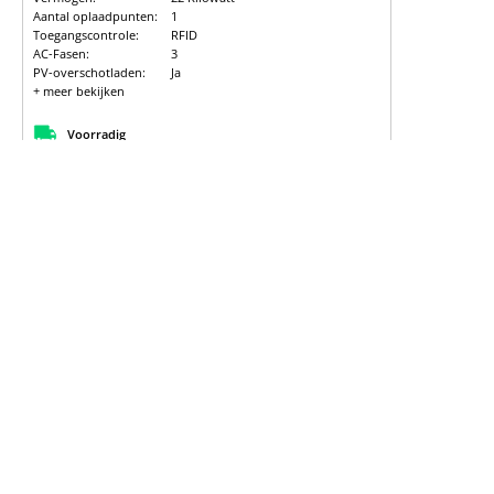
Aantal oplaadpunten:
1
Toegangscontrole:
RFID
AC-Fasen:
3
PV-overschotladen:
Ja
+ meer bekijken
Voorradig
Details
Meld je aan voor het zien van prijzen