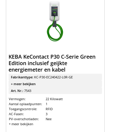
KEBA KeContact P30 C-Serie Green
Edition inclusief geijkte
energiemeter en kabel
Fabrikanttype:
KC-P30-EC240422-L0R-GE
+ meer bekijken
Art. Nr.:
7543
Vermogen:
22 Kilowatt
Aantal oplaadpunten:
1
Toegangscontrole:
RFID
AC-Fasen:
3
PV-overschotladen:
Nee
+ meer bekijken