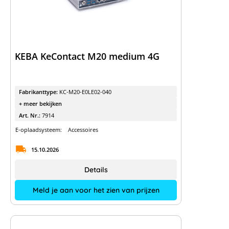
KEBA KeContact M20 medium 4G
Fabrikanttype:
KC-M20-E0LE02-040
+ meer bekijken
Art. Nr.:
7914
E-oplaadsysteem:
Accessoires
15.10.2026
Details
Meld je aan voor het zien van prijzen