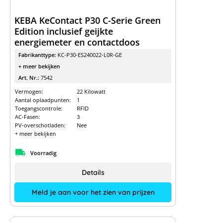
KEBA KeContact P30 C-Serie Green
Edition inclusief geijkte
energiemeter en contactdoos
Fabrikanttype:
KC-P30-ES240022-L0R-GE
+ meer bekijken
Art. Nr.:
7542
Vermogen:
22 Kilowatt
Aantal oplaadpunten:
1
Toegangscontrole:
RFID
AC-Fasen:
3
PV-overschotladen:
Nee
+ meer bekijken
Voorradig
Details
Meld je aan voor het zien van prijzen