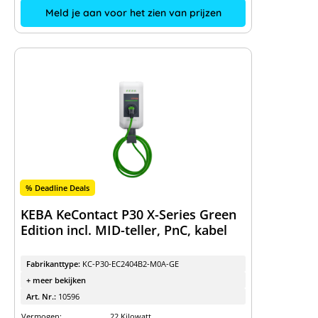
Meld je aan voor het zien van prijzen
% Deadline Deals
KEBA KeContact P30 X-Series Green
Edition incl. MID-teller, PnC, kabel
Fabrikanttype:
KC-P30-EC2404B2-M0A-GE
+ meer bekijken
Art. Nr.:
10596
Vermogen:
22 Kilowatt