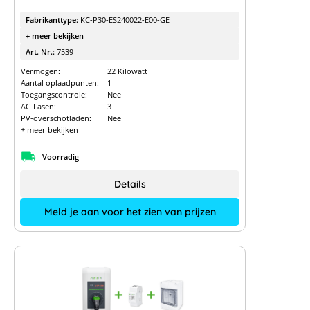
Fabrikanttype:
KC-P30-ES240022-E00-GE
+ meer bekijken
Art. Nr.:
7539
Vermogen:
22 Kilowatt
Aantal oplaadpunten:
1
Toegangscontrole:
Nee
AC-Fasen:
3
PV-overschotladen:
Nee
+ meer bekijken
Voorradig
Details
Meld je aan voor het zien van prijzen