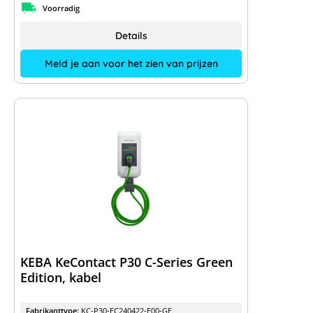
Voorradig
Details
Meld je aan voor het zien van prijzen
KEBA KeContact P30 C-Series Green
Edition, kabel
Fabrikanttype:
KC-P30-EC240422-E00-GE