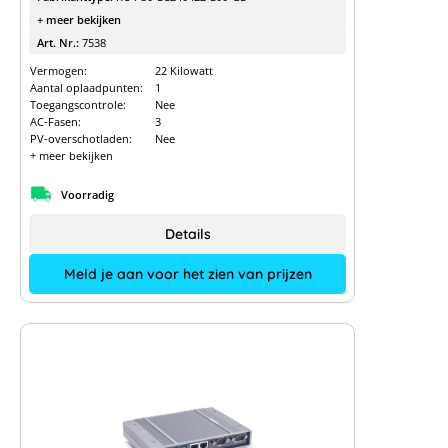
+ meer bekijken
Art. Nr.:
7538
Vermogen:
22 Kilowatt
Aantal oplaadpunten:
1
Toegangscontrole:
Nee
AC-Fasen:
3
PV-overschotladen:
Nee
+ meer bekijken
Voorradig
Details
Meld je aan voor het zien van prijzen