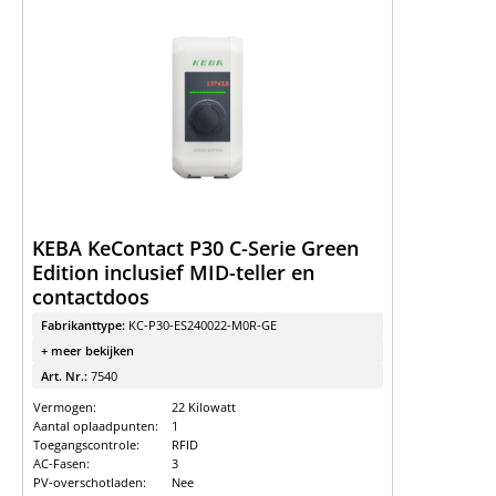
KEBA KeContact P30 C-Serie Green
Edition inclusief MID-teller en
contactdoos
Fabrikanttype:
KC-P30-ES240022-M0R-GE
+ meer bekijken
Art. Nr.:
7540
Vermogen:
22 Kilowatt
Aantal oplaadpunten:
1
Toegangscontrole:
RFID
AC-Fasen:
3
PV-overschotladen:
Nee