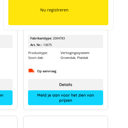
Nu registreren
K2 GreenRoof Vento 10° korte
bundelset
Fabrikanttype:
2004783
Art. Nr.:
13675
Producttype:
Verhogingssysteem
Soort dak:
Groendak, Platdak
Op aanvraag
Details
an
Meld je aan voor het zien van
prijzen