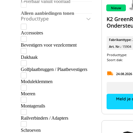
Leverbaar vanuit voorraad
K2 Systems
Nieuw
Lehmann
Alleen aanbiedingen tonen
Producttype
K2 GreenR
Praetner
Ondersteu
Accessoires
Fabrikanttype:
Bevestigers voor vezelcement
Art. Nr.:
15904
Producttype:
Dakhaak
Soort dak:
Golfplaatbruggen / Plaatbevestigers
24.08.2026
Moduleklemmen
Moeren
Meld je 
Montagerails
Railverbinders / Adapters
Schroeven