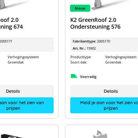
Nieuw
oof 2.0
K2 GreenRoof 2.0
ning 674
Ondersteuning 576
2005171
Fabrikanttype:
2005170
Art. Nr.:
15902
Verhogingssysteem
Producttype:
Verhogingssysteem
Groendak
Soort dak:
Groendak
Voorradig
Details
Details
aan voor het zien van
Meld je aan voor het zien v
prijzen
prijzen