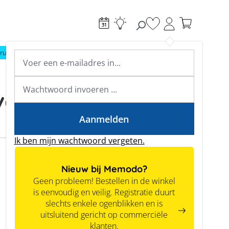
Je hebt 0 items op je
ructie
Toebehoren
Expertkennis
Academy & webinars
Expertkennis
voor
Tools
Aanmelden
Ik ben mijn wachtwoord vergeten.
Nieuw bij Memodo?
Geen probleem! Bestellen in de winkel
is eenvoudig en veilig. Registratie duurt
slechts enkele ogenblikken en is
uitsluitend gericht op commerciële
klanten.