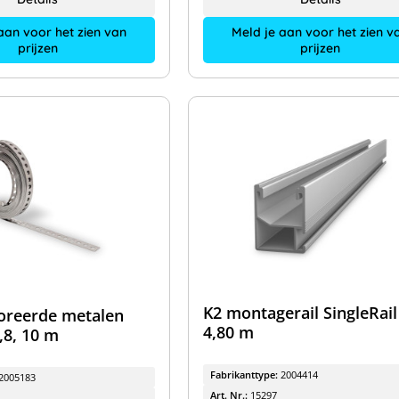
aan voor het zien van
Meld je aan voor het zien v
prijzen
prijzen
K2 montagerail SingleRail
oreerde metalen
4,80 m
,8, 10 m
Fabrikanttype:
2004414
2005183
Art. Nr.:
15297