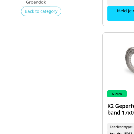
Groendak
Meld je 
Back to category
Nieuw
K2 Geperf
band 17x0
Fabrikanttype:
Art. Nr.:
15983