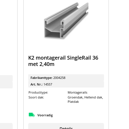
K2 montagerail SingleRail 36
met 2,40m
Fabrikanttype:
2004258
Art. Nr.:
14557
Producttype:
Montagerails
Soort dak:
Groendak, Hellend dak,
Platdak
Voorradig
Details