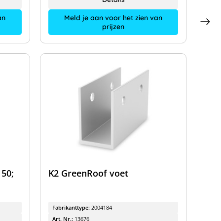
an
Meld je aan voor het zien van
prijzen
 50;
K2 GreenRoof voet
Fabrikanttype:
2004184
Art. Nr.:
13676