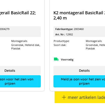
rail BasicRail 22;
K2 montagerail BasicRail 
2,40 m
2004279
Fabrikanttype:
2003460
Art. Nr.:
12902
Montagerails
Producttype:
Montagerails
Groendak, Hellend dak,
Soort dak:
Groendak, Hell
Platdak
Platdak
Voorradig
Details
Details
aan voor het zien van
Meld je aan voor het zien v
prijzen
prijzen
meer artikelen lad