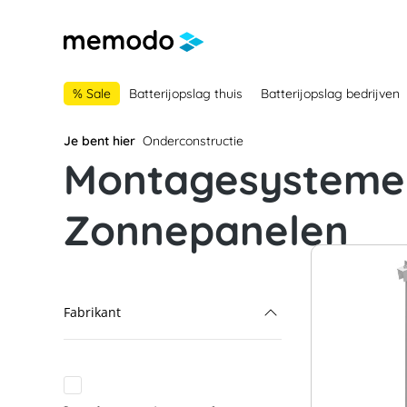
 naar de hoofdnavigatie
Ga naar navigatie B2B-platform
% Sale
Batterijopslag thuis
Batterijopslag bedrijven
Je bent hier
Onderconstructie
Montagesysteme
Zonnepanelen
Fabrikant
Alumero
Blubase