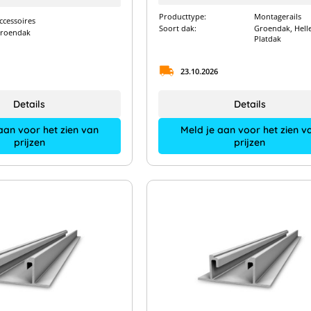
Producttype:
Montagerails
ccessoires
Soort dak:
Groendak, Hell
roendak
Platdak
23.10.2026
Details
Details
aan voor het zien van
Meld je aan voor het zien v
prijzen
prijzen