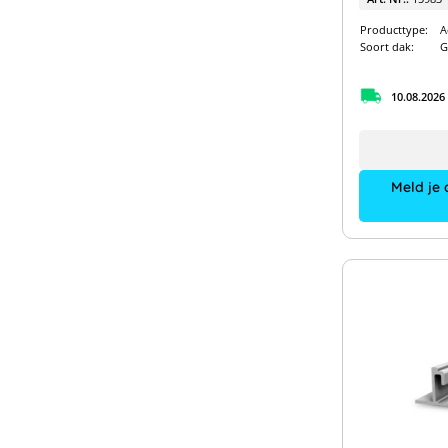
Producttype:
A
Soort dak:
G
10.08.2026
Meld je 