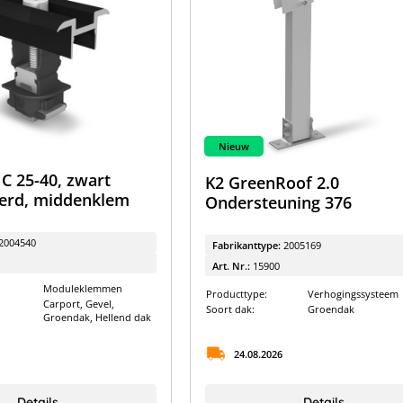
Nieuw
C 25-40, zwart
K2 GreenRoof 2.0
erd, middenklem
Ondersteuning 376
2004540
Fabrikanttype:
2005169
Art. Nr.:
15900
Moduleklemmen
Producttype:
Verhogingssysteem
Carport, Gevel,
Soort dak:
Groendak
Groendak, Hellend dak
24.08.2026
Details
Details