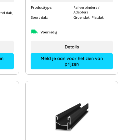
Producttype:
Railverbinders /
Adapters
end dak,
Soort dak:
Groendak, Platdak
Voorradig
Details
an
Meld je aan voor het zien van
prijzen