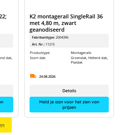
22;
K2 montagerail SingleRail 36
met 4,80 m, zwart
geanodiseerd
Fabrikanttype:
2004396
Art. Nr.:
11215
Producttype:
Montagerails
end dak,
Soort dak:
Groendak, Hellend dak,
Platdak
24.08.2026
Details
an
Meld je aan voor het zien van
prijzen
en