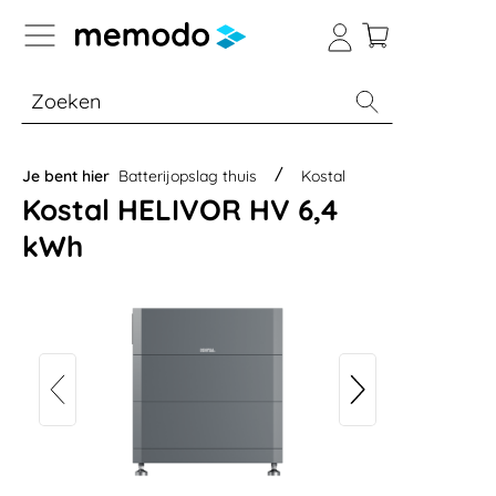
a naar navigatie B2B-platform
% Sale
Batterijopslag thuis
Batterijopsla
Je bent hier
Batterijopslag thuis
Kostal
Kostal HELIVOR HV 6,4
kWh