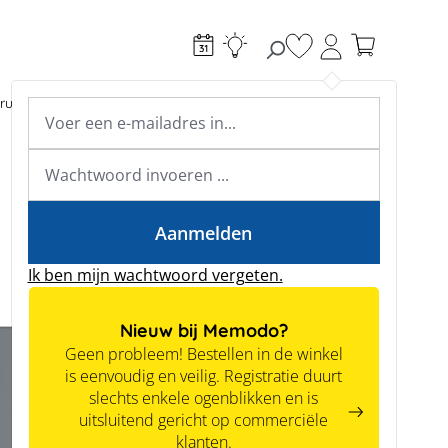
Je hebt 0 items op je
ructie
Toebehoren
Expertkennis
Academy & webinars
Expertkennis
Tools
Aanmelden
Ik ben mijn wachtwoord vergeten.
Nieuw bij Memodo?
Geen probleem! Bestellen in de winkel
is eenvoudig en veilig. Registratie duurt
slechts enkele ogenblikken en is
uitsluitend gericht op commerciële
klanten.