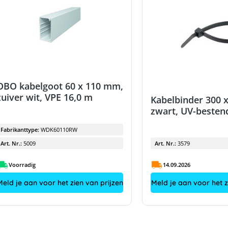
OBO kabelgoot 60 x 110 mm,
zuiver wit, VPE 16,0 m
Kabelbinder 300 
zwart, UV-besten
Fabrikanttype:
WDK60110RW
Art. Nr.:
5009
Art. Nr.:
3579
Voorradig
14.09.2026
Meld je aan voor het zien van prijzen
Meld je aan voor het z