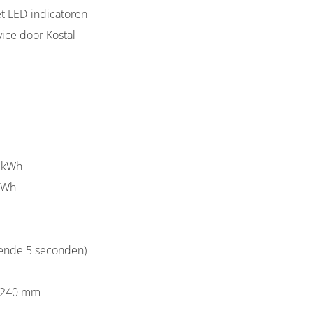
t LED-indicatoren
vice door Kostal
8 kWh
 kWh
rende 5 seconden)
 240 mm