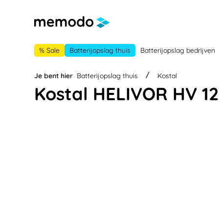
 naar de hoofdnavigatie
Ga naar navigatie B2B-platform
% Sale
Batterijopslag thuis
Batterijopslag bedrijven
Je bent hier
Batterijopslag thuis
Kostal
Kostal HELIVOR HV 12