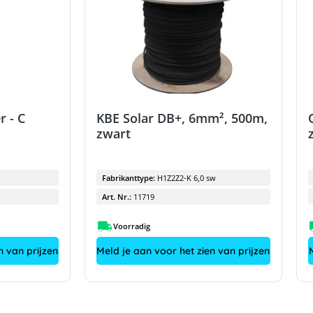
r - C
KBE Solar DB+, 6mm², 500m,
zwart
Fabrikanttype:
H1Z2Z2-K 6,0 sw
Art. Nr.:
11719
Voorradig
n van prijzen
Meld je aan voor het zien van prijzen