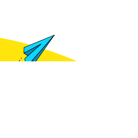
Meld je aan voor het zien van prijzen
gte blijven van
e kennis?
je aan voor de