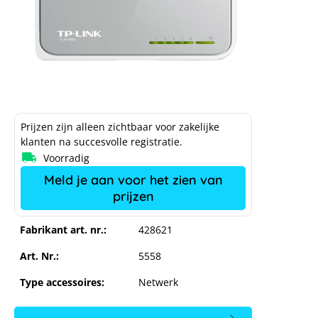
Prijzen zijn alleen zichtbaar voor zakelijke
klanten na succesvolle registratie.
Voorradig
Meld je aan voor het zien van
prijzen
Fabrikant art. nr.:
428621
Art. Nr.:
5558
Type accessoires:
Netwerk
TP-Link TL-SF1005D 5-voudige