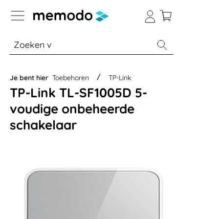
a naar navigatie B2B-platform
% Sale
Batterijopslag thuis
Batterijopsla
Je bent hier
Toebehoren
TP-Link
TP-Link TL-SF1005D 5-
voudige onbeheerde
schakelaar