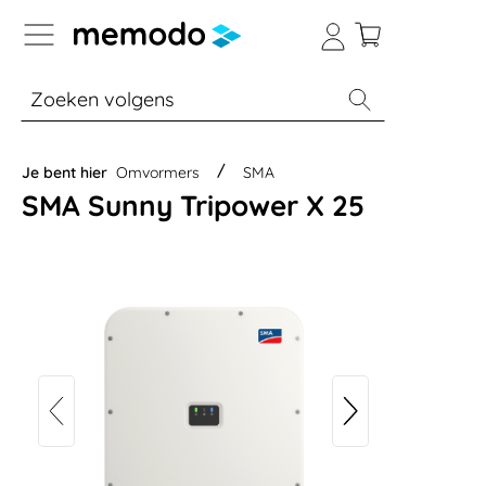
a naar navigatie B2B-platform
% Sale
Batterijopslag thuis
Batterijopsla
Je bent hier
Omvormers
SMA
SMA Sunny Tripower X 25