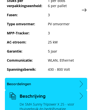
Stuks per
1 per doos
verpakkingseenheid:
6 per pallet
Fasen:
3
Type omvormer:
PV omvormer
MPP-Tracker:
3
AC-stroom:
25 kW
Garantie:
5 Jaar
Communicatie:
WLAN, Ethernet
Spanningsbereik:
430 - 800 Volt
Beoordelingen
Beschrijving
De SMA Sunny Tripower X 25 - voor
thuisgebruik én bedrijfsmatige