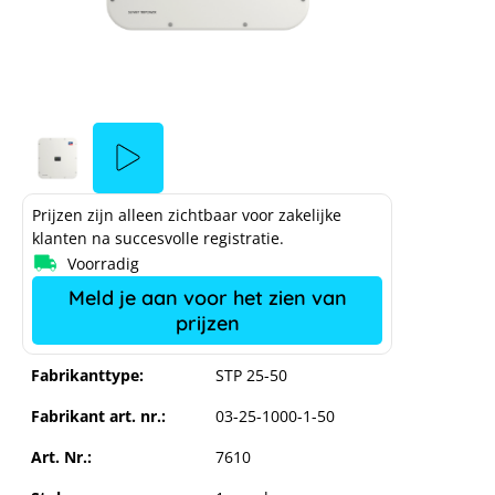
Prijzen zijn alleen zichtbaar voor zakelijke
klanten na succesvolle registratie.
Voorradig
SMA Sunny Tripower X 25
Meld je aan voor het zien van
prijzen
Fabrikanttype:
STP 25-50
Fabrikant art. nr.:
03-25-1000-1-50
De YouTu
Art. Nr.:
7610