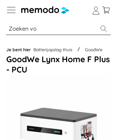
a naar navigatie B2B-platform
% Sale
Batterijopslag thuis
Batterijopsla
Je bent hier
Batterijopslag thuis
GoodWe
GoodWe Lynx Home F Plus
- PCU