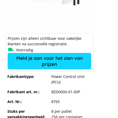
Prijzen zijn alleen zichtbaar voor zakelijke
klanten na succesvolle registratie.
Voorradig
Meld je aan voor het zien van
prijzen
Fabrikanttype:
Power Control Unit
(PCU)
Fabrikant art. nr.:
BZD0000-01-00P
Art. Nr.:
8765
Stuks per
8 per pallet
verpakkingseenheid:
256 per container