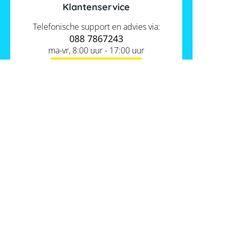
Klantenservice
Telefonische support en advies via:
088 7867243
ma-vr, 8:00 uur - 17:00 uur
Contact ons
Actueel
Academy
Services
Kennis van de experts
Distributie
Informatie
Support
Over ons
FAQ
Tools
Hier vind je ons
Batterijwijzer
Werken bij Memodo
Vergelijkings- en goedkeuringslijsten
Nederland
Algemene voorwaarden
Batterijopslag catalogus
Gegevensbeschermingsbeleid
Onafhankelijkheidscalculator