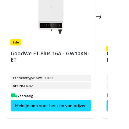
Sale
Sale
GoodWe ET Plus 16A - GW10KN-
GoodWe E
ET
ET
Fabrikanttype:
GW10KN-ET
Fabrikanttyp
Art. Nr.:
8252
Art. Nr.:
Voorradig
Meld je aan voor het zien van prijzen