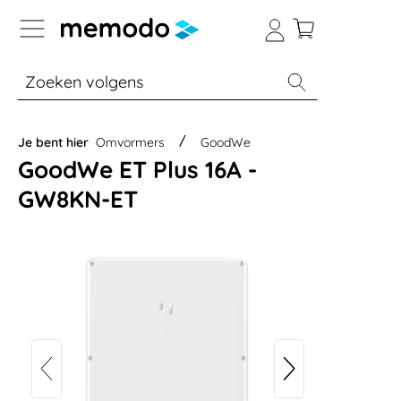
a naar navigatie B2B-platform
% Sale
Batterijopslag thuis
Batterijopsla
Je bent hier
Omvormers
GoodWe
GoodWe ET Plus 16A -
GW8KN-ET