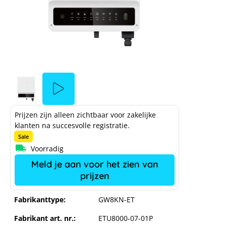
Prijzen zijn alleen zichtbaar voor zakelijke
klanten na succesvolle registratie.
Sale
Voorradig
Meld je aan voor het zien van
prijzen
GoodWe ET Plus 16A - GW8KN-ET
Fabrikanttype:
GW8KN-ET
Fabrikant art. nr.:
ETU8000-07-01P
ation