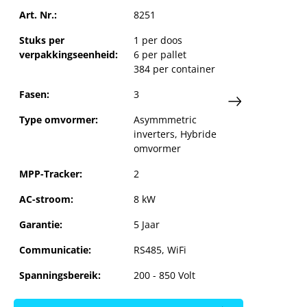
ge je
Art. Nr.:
8251
GoodWe
Stuks per
1 per doos
verpakkingseenheid:
6 per pallet
384 per container
n
Fasen:
3
Type omvormer:
Asymmmetric
inverters
, Hybride
omvormer
MPP-Tracker:
2
AC-stroom:
8 kW
Garantie:
5 Jaar
Communicatie:
RS485, WiFi
Spanningsbereik:
200 - 850 Volt