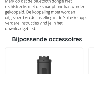
Merk op dat de bluetooth dongle niet
rechtstreeks met de smartphone kan worden
gekoppeld. De koppeling moet worden
uitgevoerd via de instelling in de SolarGo-app.
Verdere instructies vind je in het
downloadgebied.
Bijpassende accessoires
GoodWe WiFi- en LAN-set
GoodWe 
energier