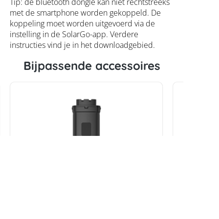
Tip: de bluetooth dongle kan niet rechtstreeks
met de smartphone worden gekoppeld. De
koppeling moet worden uitgevoerd via de
instelling in de SolarGo-app. Verdere
instructies vind je in het downloadgebied.
Bijpassende accessoires
GoodWe WiFi- en LAN-set
GoodWe 
energier