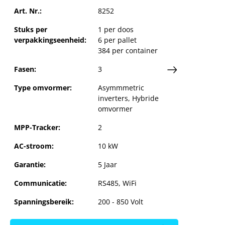
ge je
GoodWe
Art. Nr.:
8252
Stuks per
1 per doos
verpakkingseenheid:
6 per pallet
n
384 per container
Fasen:
3
Type omvormer:
Asymmmetric
inverters
, Hybride
omvormer
MPP-Tracker:
2
AC-stroom:
10 kW
Garantie:
5 Jaar
Communicatie:
RS485, WiFi
Spanningsbereik:
200 - 850 Volt