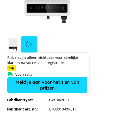
Prijzen zijn alleen zichtbaar voor zakelijke
klanten na succesvolle registratie.
Sale
Voorradig
Meld je aan voor het zien van
prijzen
GoodWe ET Plus 16A - GW10KN-ET
Fabrikanttype:
GW10KN-ET
ation
Fabrikant art. nr.:
ETU0010-09-01P