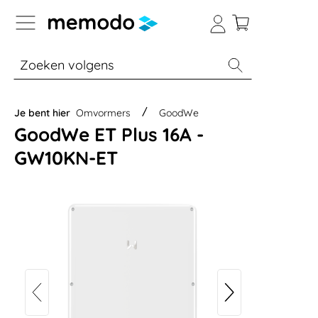
a naar navigatie B2B-platform
% Sale
Batterijopslag thuis
Batterijopsla
Je bent hier
Omvormers
GoodWe
GoodWe ET Plus 16A -
GW10KN-ET