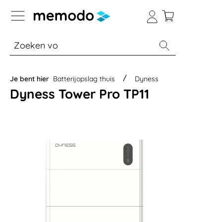
a naar navigatie B2B-platform
% Sale
Batterijopslag thuis
Batterijopsla
Je bent hier
Batterijopslag thuis
Dyness
Dyness Tower Pro TP11