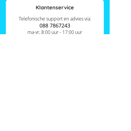
Klantenservice
Telefonische support en advies via:
088 7867243
ma-vr, 8:00 uur - 17:00 uur
Contact ons
Actueel
Academy
Services
Kennis van de experts
Distributie
Informatie
Support
Over ons
FAQ
Tools
Hier vind je ons
Batterijwijzer
Werken bij Memodo
Vergelijkings- en goedkeuringslijsten
Nederland
Algemene voorwaarden
Batterijopslag catalogus
Gegevensbeschermingsbeleid
Onafhankelijkheidscalculator