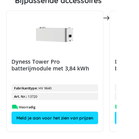
Bijpassende accessoires
Dyness Tower Pro
Dyness T
batterijmodule met 3,84 kWh
batterij
Fabrikanttype:
HV 9640
Fabrikanttyp
Art. Nr.:
13720
Art. Nr.:
Voorradig
Meld je aan voor het zien van prijzen