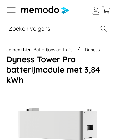
a naar navigatie B2B-platform
% Sale
Batterijopslag thuis
Batterijopsla
Je bent hier
Batterijopslag thuis
Dyness
Dyness Tower Pro
batterijmodule met 3,84
kWh