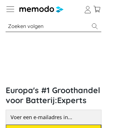
a naar navigatie B2B-platform
% Sale
Batterijopslag thuis
Batterijopsla
Europa's #1 Groothandel
voor Batterij:Experts