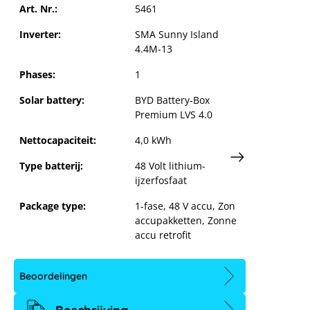
Art. Nr.:
5461
met SMA SI 4.4M-13
Inverter:
SMA Sunny Island
4.4M-13
Phases:
1
Solar battery:
BYD Battery-Box
Premium LVS 4.0
Nettocapaciteit:
4,0 kWh
Type batterij:
48 Volt lithium-
ijzerfosfaat
Package type:
1-fase
, 48 V accu
, Zon
accupakketten
, Zonne
accu retrofit
Beoordelingen