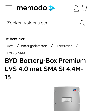
a naar navigatie B2B-platform
% Sale
Batterijopslag thuis
Batterijopsla
Je bent hier
Accu- / Batterijpakketten
Fabrikant
BYD & SMA
BYD Battery-Box Premium
LVS 4.0 met SMA SI 4.4M-
13